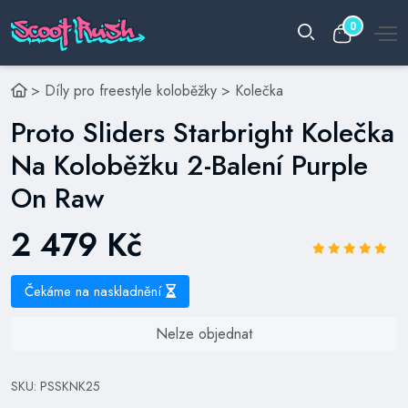
0
>
Díly pro freestyle koloběžky
>
Kolečka
Proto Sliders Starbright Kolečka
Na Koloběžku 2-Balení Purple
On Raw
2 479 Kč
Čekáme na naskladnění
Nelze objednat
SKU: PSSKNK25