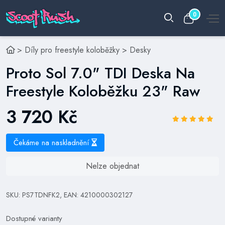
0
>
Díly pro freestyle koloběžky
>
Desky
Proto Sol 7.0" TDI Deska Na
Freestyle Koloběžku 23" Raw
3 720 Kč
Čekáme na naskladnění
Nelze objednat
SKU: PS7TDNFK2, EAN: 4210000302127
Dostupné varianty