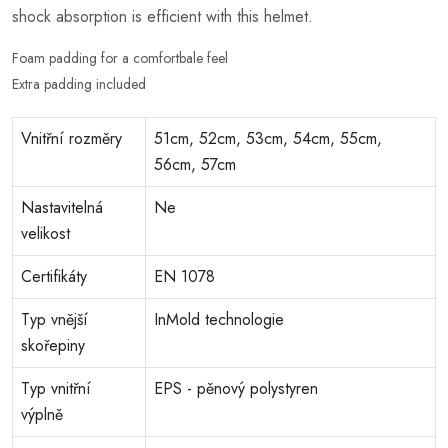
shock absorption is efficient with this helmet.
Foam padding for a comfortbale feel
Extra padding included
Vnitřní rozměry
51cm, 52cm, 53cm, 54cm, 55cm,
56cm, 57cm
Nastavitelná
Ne
velikost
Certifikáty
EN 1078
Typ vnější
InMold technologie
skořepiny
Typ vnitřní
EPS - pěnový polystyren
výplně