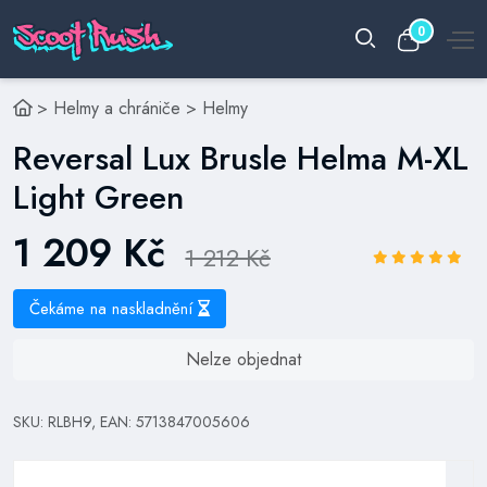
0
>
Helmy a chrániče
>
Helmy
Reversal Lux Brusle Helma M-XL
Light Green
1 209 Kč
1 212 Kč
Čekáme na naskladnění
Nelze objednat
SKU: RLBH9, EAN: 5713847005606