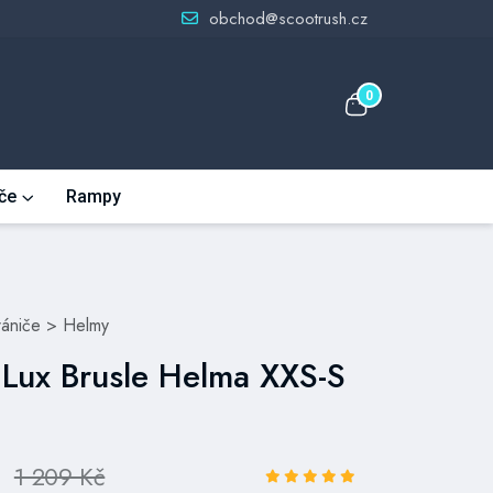
obchod@scootrush.cz
0
če
Rampy
rániče
>
Helmy
 Lux Brusle Helma XXS-S
1 209 Kč