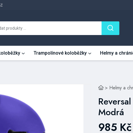
Kč
 koloběžky
Trampolínové koloběžky
Helmy a chráni
>
Helmy a ch
Reversal
Modrá
985 Kč