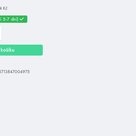
4 Kč
í 5-7 dní)
košíku
 5713847004975