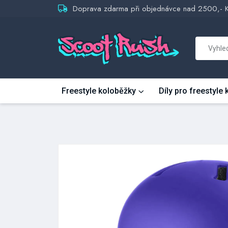
Doprava zdarma při objednávce nad 2500,- 
Freestyle koloběžky
Díly pro freestyle