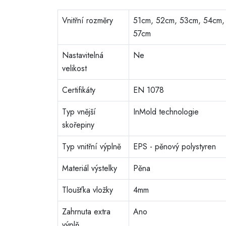
Vnitřní rozměry
51cm, 52cm, 53cm, 54cm,
57cm
Nastavitelná
Ne
velikost
Certifikáty
EN 1078
Typ vnější
InMold technologie
skořepiny
Typ vnitřní výplně
EPS - pěnový polystyren
Materiál výstelky
Pěna
Tloušťka vložky
4mm
Zahrnuta extra
Ano
výplň