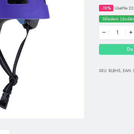
-19%
Ušetříte 22
Skladem (dodán
Do 
SKU: RLBH5, EAN: