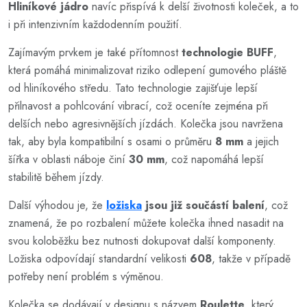
Hliníkové jádro
navíc přispívá k delší životnosti koleček, a to
i při intenzivním každodenním použití.
Zajímavým prvkem je také přítomnost
technologie BUFF
,
která pomáhá minimalizovat riziko odlepení gumového pláště
od hliníkového středu. Tato technologie zajišťuje lepší
přilnavost a pohlcování vibrací, což oceníte zejména při
delších nebo agresivnějších jízdách. Kolečka jsou navržena
tak, aby byla kompatibilní s osami o průměru
8 mm
a jejich
šířka v oblasti náboje činí
30 mm
, což napomáhá lepší
stabilitě během jízdy.
Další výhodou je, že
ložiska
jsou již součástí balení
, což
znamená, že po rozbalení můžete kolečka ihned nasadit na
svou koloběžku bez nutnosti dokupovat další komponenty.
Ložiska odpovídají standardní velikosti
608
, takže v případě
potřeby není problém s výměnou.
Kolečka se dodávají v designu s názvem
Roulette
, který