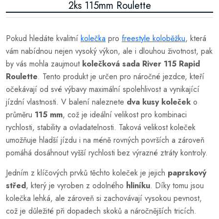
2ks 115mm Roulette
Pokud hledáte kvalitní
kolečka
pro
freestyle koloběžku
, která
vám nabídnou nejen vysoký výkon, ale i dlouhou životnost, pak
by vás mohla zaujmout
kolečková sada River 115 Rapid
Roulette
. Tento produkt je určen pro náročné jezdce, kteří
očekávají od své výbavy maximální spolehlivost a vynikající
jízdní vlastnosti. V balení naleznete
dva kusy koleček
o
průměru
115 mm
, což je ideální velikost pro kombinaci
rychlosti, stability a ovladatelnosti. Taková velikost koleček
umožňuje hladší jízdu i na méně rovných površích a zároveň
pomáhá dosáhnout vyšší rychlosti bez výrazné ztráty kontroly.
Jedním z klíčových prvků těchto koleček je jejich
paprskový
střed
, který je vyroben z odolného
hliníku
. Díky tomu jsou
kolečka lehká, ale zároveň si zachovávají vysokou pevnost,
což je důležité při dopadech skoků a náročnějších tricích.