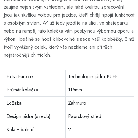
zaujme nejen svým vzhledem, ale také kvalitou zpracování.
Jsou tak skvělou volbou pro jezdce, kteří chtějí spojit funkčnost
s osobitým stylem. Ať už tedy jezdíte na ulici, ve skateparku
nebo na rampě, tato kolečka vám poskytnou výbornou oporu a
výkon. Ideálně se hodí k libovolné
desce
vaší koloběžky, čímž
tvoří vyvážený celek, který vás nezklame ani při těch
nejnáročnějších tricích.
Extra Funkce
Technologie jádra BUFF
Průměr kolečka
115mm
Ložiska
Zahrnuto
Design jádra (stredu)
Paprskový střed
Kola v balení
2