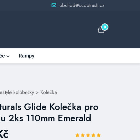
obchod@scootrush.cz
0
če
Rampy
eestyle koloběžky
>
Kolečka
turals Glide Kolečka pro
ku 2ks 110mm Emerald
Kč