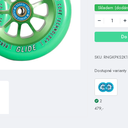
Skladem (dodán
Do 
SKU: RNGKPKS2K1
Dostupné varianty
2
479,-