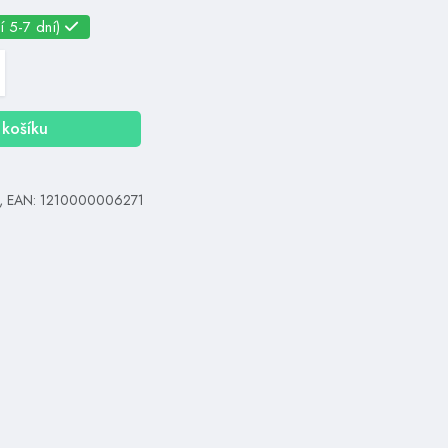
í 5-7 dní)
košíku
, EAN: 1210000006271