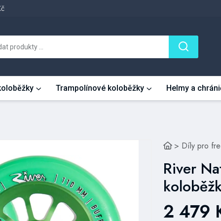
Kč
 koloběžky
Trampolínové koloběžky
Helmy a chráni
>
Díly pro fr
River Na
koloběž
2 479 