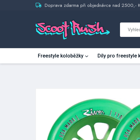
Doprava zdarma při objednávce nad 2500,- 
Freestyle koloběžky
Díly pro freestyle