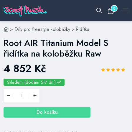
0
>
Díly pro freestyle koloběžky
>
Řidítka
Root AIR Titanium Model S
řidítka na koloběžku Raw
4 852 Kč
Skladem (dodání 5-7 dní)
Do košíku