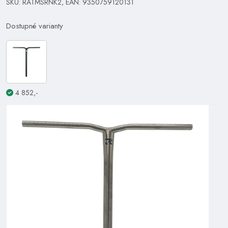
SKU: RATMSRNK2, EAN: 9350759120131
Dostupné varianty
4 852,-