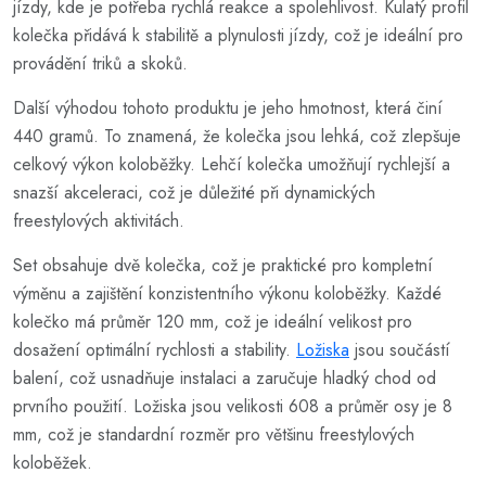
jízdy, kde je potřeba rychlá reakce a spolehlivost. Kulatý profil
kolečka přidává k stabilitě a plynulosti jízdy, což je ideální pro
provádění triků a skoků.
Další výhodou tohoto produktu je jeho hmotnost, která činí
440 gramů. To znamená, že kolečka jsou lehká, což zlepšuje
celkový výkon koloběžky. Lehčí kolečka umožňují rychlejší a
snazší akceleraci, což je důležité při dynamických
freestylových aktivitách.
Set obsahuje dvě kolečka, což je praktické pro kompletní
výměnu a zajištění konzistentního výkonu koloběžky. Každé
kolečko má průměr 120 mm, což je ideální velikost pro
dosažení optimální rychlosti a stability.
Ložiska
jsou součástí
balení, což usnadňuje instalaci a zaručuje hladký chod od
prvního použití. Ložiska jsou velikosti 608 a průměr osy je 8
mm, což je standardní rozměr pro většinu freestylových
koloběžek.