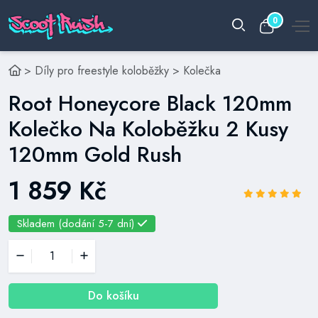
0
>
Díly pro freestyle koloběžky
>
Kolečka
Root Honeycore Black 120mm
Kolečko Na Koloběžku 2 Kusy
120mm Gold Rush
1 859 Kč
Skladem (dodání 5-7 dní)
Do košíku