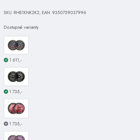
SKU: RHB1KNK2K2, EAN: 9350759037996
Dostupné varianty
1 611,-
1 735,-
1 735,-