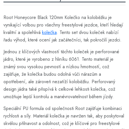
Root Honeycore Black 120mm Kolečko na koloběžku je
vynikající volbou pro všechny freestylové jezdce, kteří hledají
kvalitní a spolehlivá
kolečka
. Tento set dvou koleček nabízí
řadu výhod, které ocení jak začátečníci, tak pokročilí jezdci.
Jednou z klíčových vlastností těchto koleček je perforované
jádro, které je vyrobeno z hliníku 6061. Tento materiál je
známý svou vysokou pevností a nízkou hmotností, což
zajišťuje, že kolečka budou odolná vůči nárazům a
opotřebení, ale zároveň nezatíží koloběžku. Perforovaný
design jádra také přispívá k celkové lehkosti kolečka, což
umožňuje lepší kontrolu a manévrovatelnost během jízdy.
Speciální PU formula od společnosti Root zajišťuje kombinaci
rychlosti a síly. Materiál kolečka je navržen tak, aby poskytoval
skvělou přilnavost a odolnost, což je klíčové pro freestylové