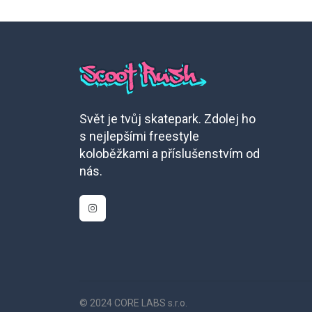
Svět je tvůj skatepark. Zdolej ho
s nejlepšími freestyle
koloběžkami a příslušenstvím od
nás.
© 2024 CORE LABS s.r.o.