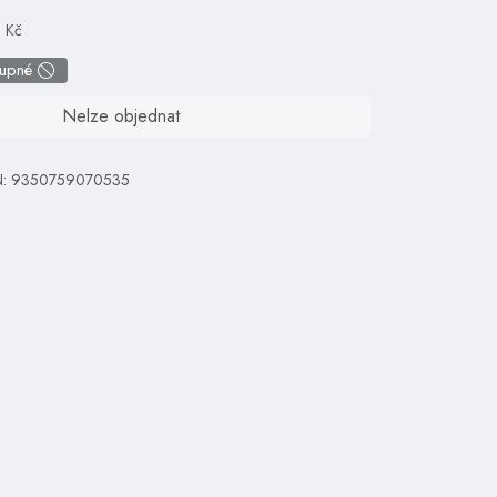
8 Kč
tupné
Nelze objednat
N: 9350759070535