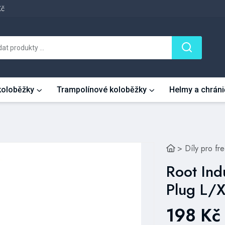
Kč
 koloběžky
Trampolínové koloběžky
Helmy a chráni
>
Díly pro fr
Root Ind
Plug L/
198 Kč