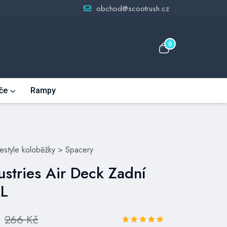
obchod@scootrush.cz
0
če
Rampy
eestyle koloběžky
>
Spacery
ustries Air Deck Zadní
XL
266 Kč