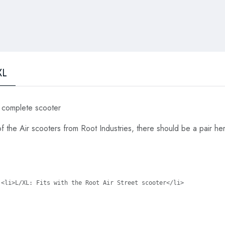
XL
r complete scooter
f the Air scooters from Root Industries, there should be a pair he
 <li>L/XL: Fits with the Root Air Street scooter</li>