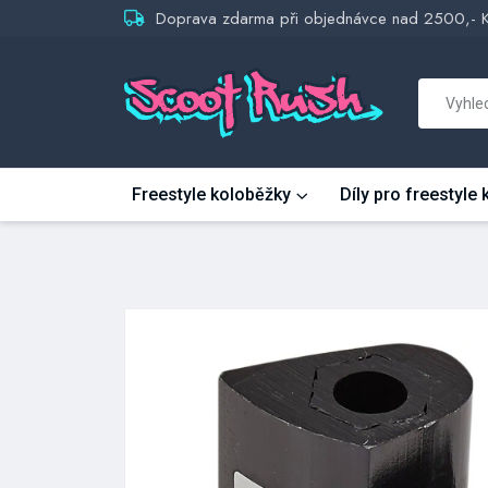
Doprava zdarma při objednávce nad 2500,- 
Freestyle koloběžky
Díly pro freestyle