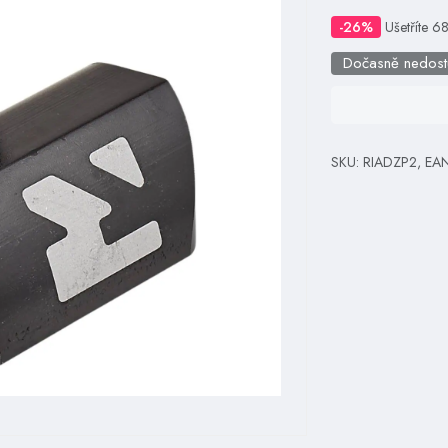
-26%
Ušetříte 6
Dočasně nedos
SKU: RIADZP2, EA