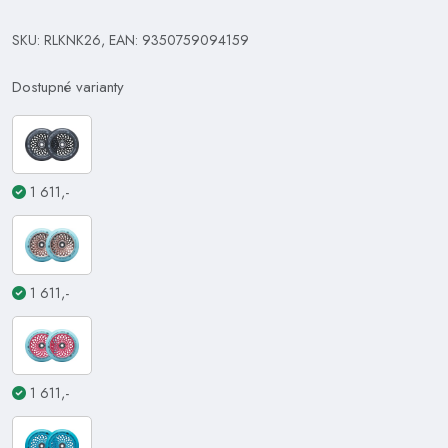
SKU: RLKNK26, EAN: 9350759094159
Dostupné varianty
1 611,-
1 611,-
1 611,-