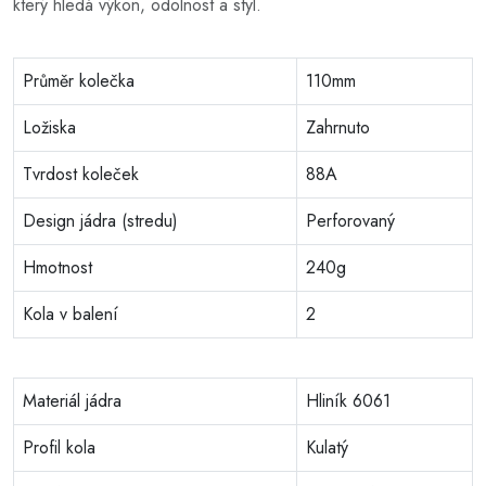
který hledá výkon, odolnost a styl.
Průměr kolečka
110mm
Ložiska
Zahrnuto
Tvrdost koleček
88A
Design jádra (stredu)
Perforovaný
Hmotnost
240g
Kola v balení
2
Materiál jádra
Hliník 6061
Profil kola
Kulatý