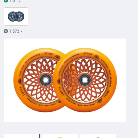
1 611,-
1 573,-