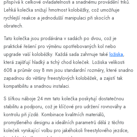
přispívá k celkové ovladatelnosti a snadnému provádění triků.
Lehká kolečka snižují hmotnost koloběžky, což umožňuje
rychlejší reakce a jednodušší manipulaci při skocích a
obratech.
Tato kolečka jsou prodávána v sadách po dvou, což je
praktické řešení pro výměnu opotřebovaných kol nebo
upgrade vaší koloběžky. Každá sada zahrnuje také
ložiska
,
která zajišťují hladký a tichý chod koleček. Ložiska velikosti
608 a průměr osy 8 mm jsou standardní rozměry, které snadno
zapadnou do většiny freestylových koloběžek, a zajistí tak
kompatibilitu a snadnou instalaci.
S šířkou náboje 24 mm tato kolečka poskytují dostatečnou
stabilitu a podporu, což je klíčové pro udržení rovnováhy a
kontrolu při jízdě. Kombinace kvalitních materiálů,
promyšleného designu a ideálních parametrů dělá z těchto
koleček vynikající volbu pro jakéhokoli freestylového jezdce,