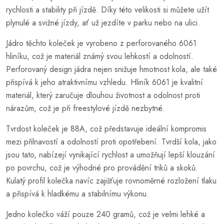
rychlosti a stability při jízdě. Díky této velikosti si můžete užít
plynulé a svižné jízdy, ať už jezdíte v parku nebo na ulici.
Jádro těchto koleček je vyrobeno z perforovaného 6061
hliníku, což je materiál známý svou lehkostí a odolností.
Perforovaný design jádra nejen snižuje hmotnost kola, ale také
přispívá k jeho atraktivnímu vzhledu. Hliník 6061 je kvalitní
materiál, který zaručuje dlouhou životnost a odolnost proti
nárazům, což je při freestylové jízdě nezbytné.
Tvrdost koleček je 88A, což představuje ideální kompromis
mezi přilnavostí a odolností proti opotřebení. Tvrdší kola, jako
jsou tato, nabízejí vynikající rychlost a umožňují lepší klouzání
po povrchu, což je výhodné pro provádění triků a skoků.
Kulatý profil kolečka navíc zajišťuje rovnoměrné rozložení tlaku
a přispívá k hladkému a stabilnímu výkonu.
Jedno kolečko váží pouze 240 gramů, což je velmi lehké a