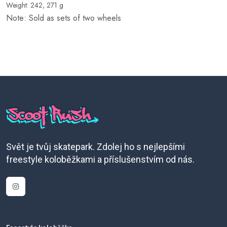
Weight: 242, 271 g
Note: Sold as sets of two wheels
Svět je tvůj skatepark. Zdolej ho s nejlepšími
freestyle koloběžkami a příslušenstvím od nás.