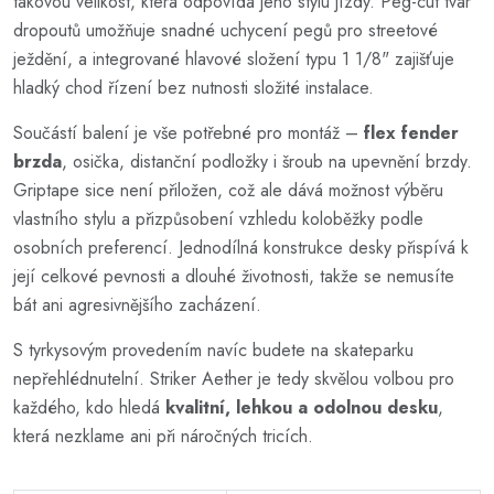
takovou velikost, která odpovídá jeho stylu jízdy. Peg-cut tvar
dropoutů umožňuje snadné uchycení pegů pro streetové
ježdění, a integrované hlavové složení typu 1 1/8" zajišťuje
hladký chod řízení bez nutnosti složité instalace.
Součástí balení je vše potřebné pro montáž –
flex fender
brzda
, osička, distanční podložky i šroub na upevnění brzdy.
Griptape sice není přiložen, což ale dává možnost výběru
vlastního stylu a přizpůsobení vzhledu koloběžky podle
osobních preferencí. Jednodílná konstrukce desky přispívá k
její celkové pevnosti a dlouhé životnosti, takže se nemusíte
bát ani agresivnějšího zacházení.
S tyrkysovým provedením navíc budete na skateparku
nepřehlédnutelní. Striker Aether je tedy skvělou volbou pro
každého, kdo hledá
kvalitní, lehkou a odolnou desku
,
která nezklame ani při náročných tricích.