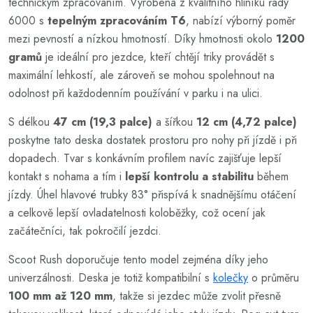
technickým zpracováním. Vyrobená z kvalitního hliníku řady
6000 s
tepelným zpracováním T6
, nabízí výborný poměr
mezi pevností a nízkou hmotností. Díky hmotnosti okolo
1200
gramů
je ideální pro jezdce, kteří chtějí triky provádět s
maximální lehkostí, ale zároveň se mohou spolehnout na
odolnost při každodenním používání v parku i na ulici.
S délkou
47 cm (19,3 palce)
a šířkou
12 cm (4,72 palce)
poskytne tato deska dostatek prostoru pro nohy při jízdě i při
dopadech. Tvar s konkávním profilem navíc zajišťuje lepší
kontakt s nohama a tím i
lepší kontrolu a stabilitu
během
jízdy. Úhel hlavové trubky 83° přispívá k snadnějšímu otáčení
a celkově lepší ovladatelnosti koloběžky, což ocení jak
začátečníci, tak pokročilí jezdci.
Scoot Rush doporučuje tento model zejména díky jeho
univerzálnosti. Deska je totiž kompatibilní s
kolečky
o průměru
100 mm až 120 mm
, takže si jezdec může zvolit přesně