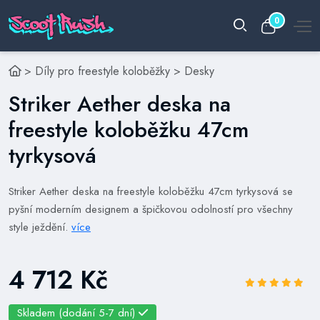
0
>
Díly pro freestyle koloběžky
>
Desky
Striker Aether deska na
freestyle koloběžku 47cm
tyrkysová
Striker Aether deska na freestyle koloběžku 47cm tyrkysová se
pyšní moderním designem a špičkovou odolností pro všechny
style ježdění.
více
4 712 Kč
Skladem (dodání 5-7 dní)