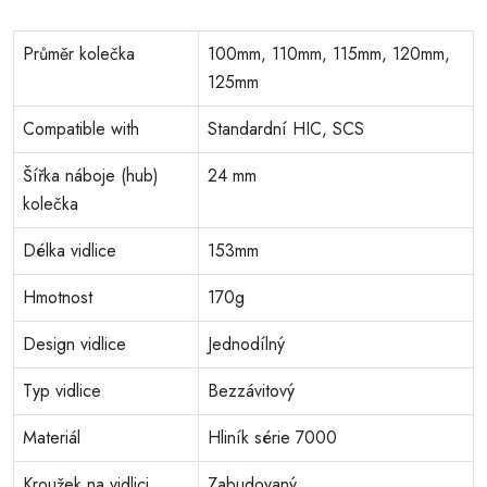
Průměr kolečka
100mm, 110mm, 115mm, 120mm,
125mm
Compatible with
Standardní HIC, SCS
Šířka náboje (hub)
24 mm
kolečka
Délka vidlice
153mm
Hmotnost
170g
Design vidlice
Jednodílný
Typ vidlice
Bezzávitový
Materiál
Hliník série 7000
Kroužek na vidlici
Zabudovaný