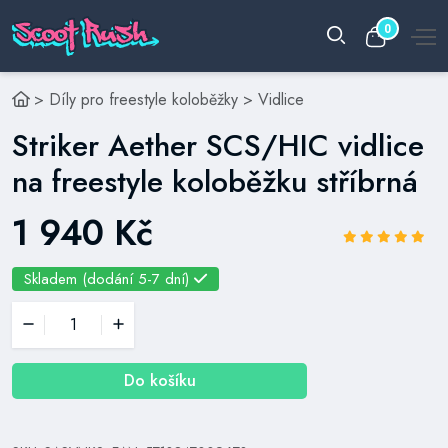
0
>
Díly pro freestyle koloběžky
>
Vidlice
Striker Aether SCS/HIC vidlice
na freestyle koloběžku stříbrná
1 940 Kč
Skladem (dodání 5-7 dní)
Do košíku