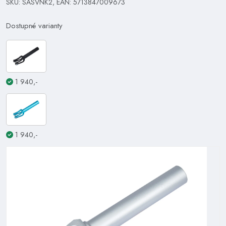
SKU: SASVNK2, EAN: 5713847009673
Dostupné varianty
1 940,-
1 940,-