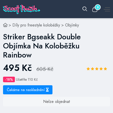
0
>
Díly pro freestyle koloběžky
>
Objímky
Striker Bgseakk Double
Objímka Na Koloběžku
Rainbow
495 Kč
605 Kč
-18%
Ušetříte 110 Kč
Čekáme na naskladnění
Nelze objednat