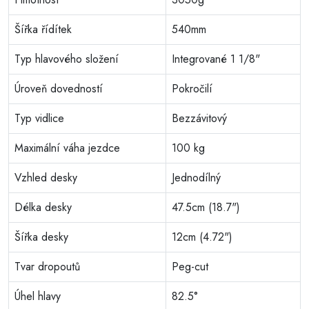
Šířka řídítek
540mm
Typ hlavového složení
Integrované 1 1/8"
Úroveň dovedností
Pokročilí
Typ vidlice
Bezzávitový
Maximální váha jezdce
100 kg
Vzhled desky
Jednodílný
Délka desky
47.5cm (18.7")
Šířka desky
12cm (4.72")
Tvar dropoutů
Peg-cut
Úhel hlavy
82.5°