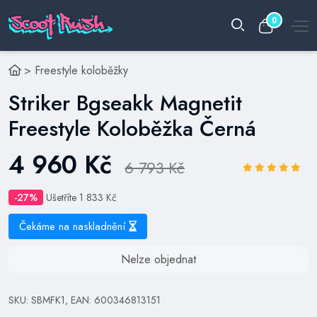
0
>
Freestyle koloběžky
Striker Bgseakk Magnetit
Freestyle Koloběžka Černá
4 960 Kč
6 793 Kč
-27%
Ušetříte 1 833 Kč
Čekáme na naskladnění
Nelze objednat
SKU: SBMFK1, EAN: 600346813151