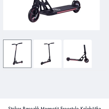
Striker Bgseakk Magnetit Freestyle Koloběžka