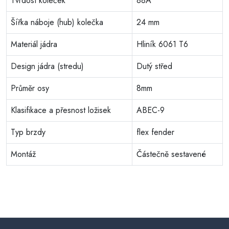
Tvrdost koleček
88A
Šířka náboje (hub) kolečka
24 mm
Materiál jádra
Hliník 6061 T6
Design jádra (stredu)
Dutý střed
Průměr osy
8mm
Klasifikace a přesnost ložisek
ABEC-9
Typ brzdy
flex fender
Montáž
Částečně sestavené