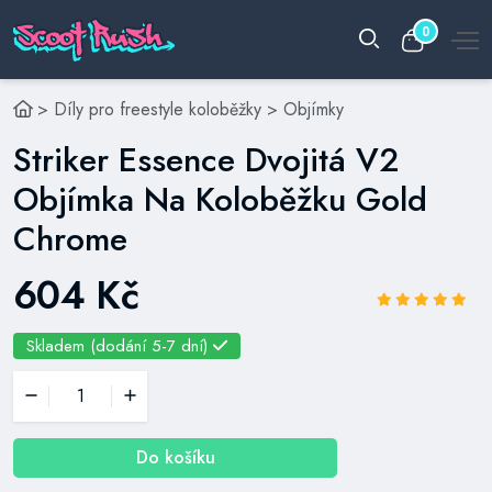
0
>
Díly pro freestyle koloběžky
>
Objímky
Striker Essence Dvojitá V2
Objímka Na Koloběžku Gold
Chrome
604 Kč
Skladem (dodání 5-7 dní)
Do košíku