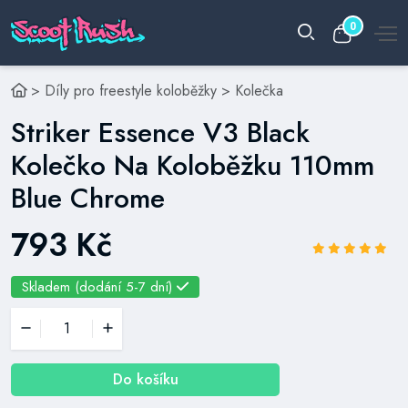
0
>
Díly pro freestyle koloběžky
>
Kolečka
Striker Essence V3 Black
Kolečko Na Koloběžku 110mm
Blue Chrome
793 Kč
Skladem (dodání 5-7 dní)
Do košíku