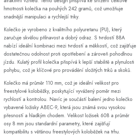
atraktivní vzhled. Tento design přispívá ke snížení celkové
hmotnosti kolečka na pouhých 242 gramů, což umožňuje
snadnější manipulaci a rychlejší triky.
Kolečko je vyrobeno z kvalitního polyuretanu (PU), který
zaručuje skvělou přilnavost a dobrý odraz. S tvrdostí 88A
nabízí ideální kombinaci mezi tvrdostí a měkkostí, což zajišťuje
dostatečnou odolnost proti opotřebení a zároveň pohodlnou
jízdu. Kulatý profil kolečka přispívá k lepší stabilitě a plynulosti
pohybu, což je klíčové pro provádění složitých triků a skoků.
Kolečko má průměr 110 mm, což je ideální velikost pro
freestylové koloběžky, poskytující vyvážený poměr mezi
rychlostí a kontrolou. Navíc je součástí balení jedno kolečko
vybavené ložisky ABEC-9, která jsou známá svou vysokou
přesností a hladkým chodem. Velikost ložisek 608 a průměr
osy 8 mm jsou standardní parametry, které zajišťují
kompatibilitu s většinou freestylových koloběžek na trhu.