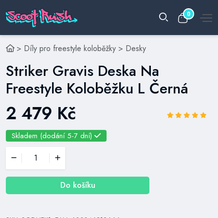
0
>
Díly pro freestyle koloběžky
>
Desky
Striker Gravis Deska Na
Freestyle Koloběžku L Černá
2 479 Kč
Skladem (dodání 5-7 dní)
Do košíku