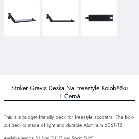
Striker Gravis Deska Na Freestyle Koloběžku
L Černá
This is a budget-friendly deck for freestyle scooters. The box-
cut deck is made of light and durable Aluminum 6061-T6.
Available lengths: 53.5cm (21.1") and 56cm (22")