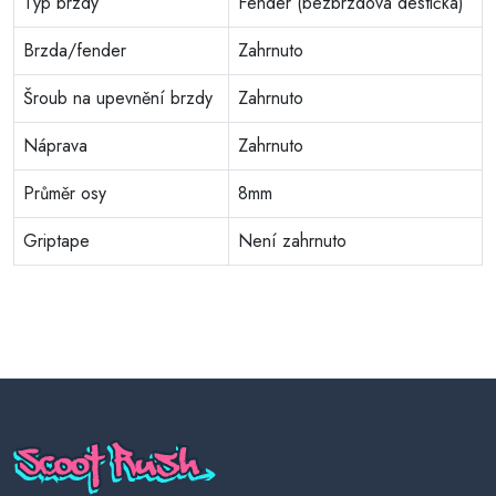
Typ brzdy
Fender (bezbrzdová destička)
Brzda/fender
Zahrnuto
Šroub na upevnění brzdy
Zahrnuto
Náprava
Zahrnuto
Průměr osy
8mm
Griptape
Není zahrnuto