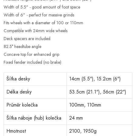
Width of 5.5" - good amount of foot space
Width of 6" - perfect for massive grinds
Fits wheels with a diameter of 100 or 110mm
Compatible with 24mm wide wheels
Deck spacers are included
82.5° headtube angle
Concave top for enhanced grip
Fixed fender included (no brake)
Šířka desky
14cm (5.5"), 15.2cm (6")
Délka desky
53.5cm (21.1"), 56cm (22")
Průměr kolečka
100mm, 110mm
Šířka náboje (hub) kolečka
24 mm
Hmotnost
2100, 1950g