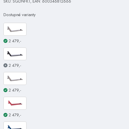
SKU: SGDNFK1, EAN: 600346812666
Dostupné varianty
2 479,-
2 479,-
2 479,-
2 479,-