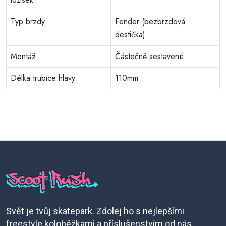
Typ brzdy
Fender (bezbrzdová
destička)
Montáž
Částečně sestavené
Délka trubice hlavy
110mm
Svět je tvůj skatepark. Zdolej ho s nejlepšími
freestyle koloběžkami a příslušenstvím od nás.