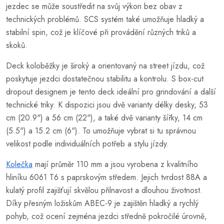
jezdec se může soustředit na svůj výkon bez obav z
technických problémů. SCS systém také umožňuje hladký a
stabilní spin, což je klíčové při provádění různých triků a
skoků.
Deck koloběžky je široký a orientovaný na street jízdu, což
poskytuje jezdci dostatečnou stabilitu a kontrolu. S box-cut
dropout designem je tento deck ideální pro grindování a další
technické triky. K dispozici jsou dvě varianty délky desky, 53
cm (20.9") a 56 cm (22"), a také dvě varianty šířky, 14 cm
(5.5") a 15.2 cm (6"). To umožňuje vybrat si tu správnou
velikost podle individuálních potřeb a stylu jízdy.
Kolečka
mají průměr 110 mm a jsou vyrobena z kvalitního
hliníku 6061 T6 s paprskovým středem. Jejich tvrdost 88A a
kulatý profil zajišťují skvělou přilnavost a dlouhou životnost.
Díky přesným ložiskům ABEC-9 je zajištěn hladký a rychlý
pohyb, což ocení zejména jezdci středně pokročilé úrovně,