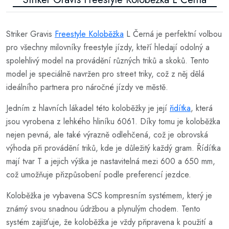
Striker Gravis
Freestyle Koloběžka
L Černá je perfektní volbou
pro všechny milovníky freestyle jízdy, kteří hledají odolný a
spolehlivý model na provádění různých triků a skoků. Tento
model je speciálně navržen pro street triky, což z něj dělá
ideálního partnera pro náročné jízdy ve městě.
Jedním z hlavních lákadel této koloběžky je její
řidítka
, která
jsou vyrobena z lehkého hliníku 6061. Díky tomu je koloběžka
nejen pevná, ale také výrazně odlehčená, což je obrovská
výhoda při provádění triků, kde je důležitý každý gram. Řídítka
mají tvar T a jejich výška je nastavitelná mezi 600 a 650 mm,
což umožňuje přizpůsobení podle preferencí jezdce.
Koloběžka je vybavena SCS kompresním systémem, který je
známý svou snadnou údržbou a plynulým chodem. Tento
systém zajišťuje, že koloběžka je vždy připravena k použití a