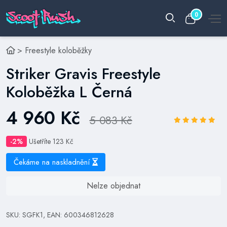
0
>
Freestyle koloběžky
Striker Gravis Freestyle
Koloběžka L Černá
4 960 Kč
5 083 Kč
-2%
Ušetříte 123 Kč
Čekáme na naskladnění
Nelze objednat
SKU: SGFK1, EAN: 600346812628