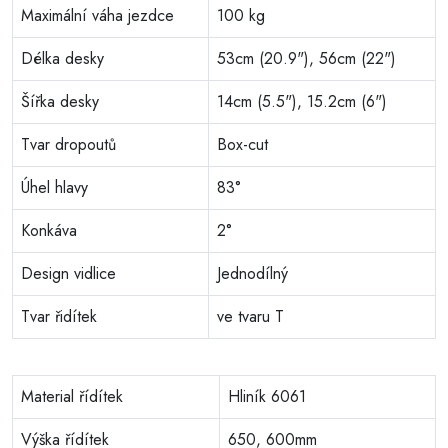
Maximální váha jezdce
100 kg
Délka desky
53cm (20.9"), 56cm (22")
Šířka desky
14cm (5.5"), 15.2cm (6")
Tvar dropoutů
Box-cut
Úhel hlavy
83°
Konkáva
2°
Design vidlice
Jednodílný
Tvar řidítek
ve tvaru T
Material řídítek
Hliník 6061
Výška řídítek
650, 600mm