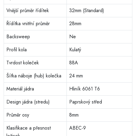
Vnější průměr řídítek
32mm (Standard)
Řídítka vnitřní průměr
28mm
Backsweep
Ne
Profil kola
Kulatý
Tvrdost koleček
88A
Šířka náboje (hub) kolečka
24 mm
Materiál jádra
Hliník 6061 T6
Design jádra (stredu)
Paprskový střed
Průměr osy
8mm
Klasifikace a přesnost
ABEC-9
ložisek