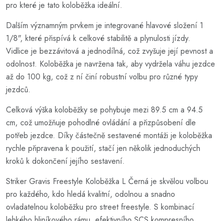
pro které je tato koloběžka ideální.
Dalším významným prvkem je integrované hlavové složení 1
1/8", které přispívá k celkové stabilitě a plynulosti jízdy.
Vidlice je bezzávitová a jednodílná, což zvyšuje její pevnost a
odolnost. Koloběžka je navržena tak, aby vydržela váhu jezdce
až do 100 kg, což z ní činí robustní volbu pro různé typy
jezdců.
Celková výška koloběžky se pohybuje mezi 89.5 cm a 94.5
cm, což umožňuje pohodlné ovládání a přizpůsobení dle
potřeb jezdce. Díky částečně sestavené montáži je koloběžka
rychle připravena k použití, stačí jen několik jednoduchých
kroků k dokončení jejího sestavení.
Striker Gravis Freestyle Koloběžka L Černá je skvělou volbou
pro každého, kdo hledá kvalitní, odolnou a snadno
ovladatelnou koloběžku pro street freestyle. S kombinací
lehkého hliníkového rámu, efektivního SCS kompresního