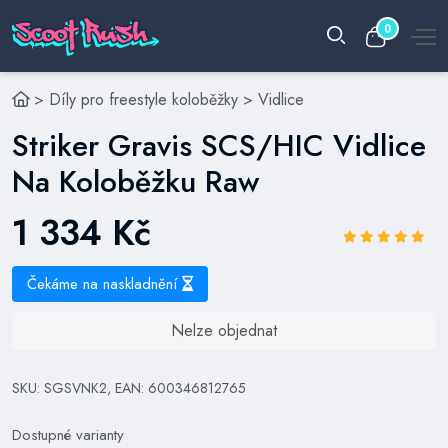
0
>
Díly pro freestyle koloběžky
>
Vidlice
Striker Gravis SCS/HIC Vidlice
Na Koloběžku Raw
1 334 Kč
Čekáme na naskladnění
Nelze objednat
SKU: SGSVNK2, EAN: 600346812765
Dostupné varianty