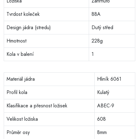
Ložiska
Zahrnuto
Tvrdost koleček
88A
Design jádra (stredu)
Dutý střed
Hmotnost
228g
Kola v balení
1
Materiál jádra
Hliník 6061
Profil kola
Kulatý
Klasifikace a přesnost ložisek
ABEC-9
Velikost ložiska
608
Průměr osy
8mm