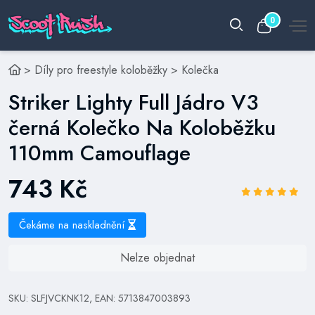
0
>
Díly pro freestyle koloběžky
>
Kolečka
Striker Lighty Full Jádro V3
černá Kolečko Na Koloběžku
110mm Camouflage
743 Kč
Čekáme na naskladnění
Nelze objednat
SKU: SLFJVCKNK12, EAN: 5713847003893