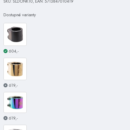
SKU: SLDONK10, EAN: 5713847010419
Dostupné varianty
604,-
619,-
619,-