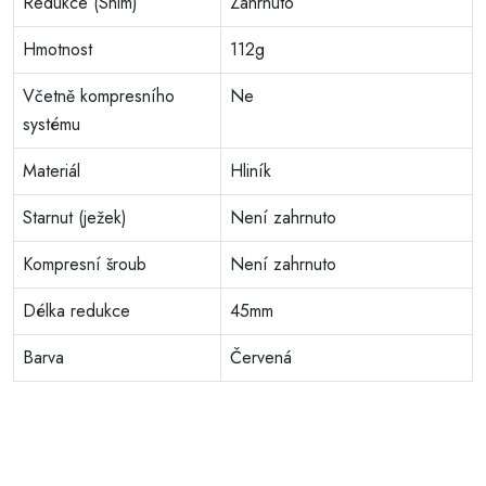
Redukce (Shim)
Zahrnuto
Hmotnost
112g
Včetně kompresního
Ne
systému
Materiál
Hliník
Starnut (ježek)
Není zahrnuto
Kompresní šroub
Není zahrnuto
Délka redukce
45mm
Barva
Červená