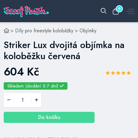
0
>
Díly pro freestyle koloběžky
>
Objímky
Striker Lux dvojitá objímka na
koloběžku červená
604 Kč
Skladem (dodání 5-7 dní)
Do košíku