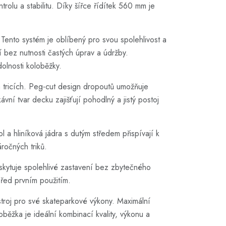
rolu a stabilitu. Díky šířce řídítek 560 mm je
Tento systém je oblíbený pro svou spolehlivost a
í bez nutnosti častých úprav a údržby.
dolnosti koloběžky.
a tricích. Peg-cut design dropoutů umožňuje
ní tvar decku zajišťují pohodlný a jistý postoj
l a hliníková jádra s dutým středem přispívají k
ročných triků.
poskytuje spolehlivé zastavení bez zbytečného
řed prvním použitím.
stroj pro své skateparkové výkony. Maximální
oběžka je ideální kombinací kvality, výkonu a