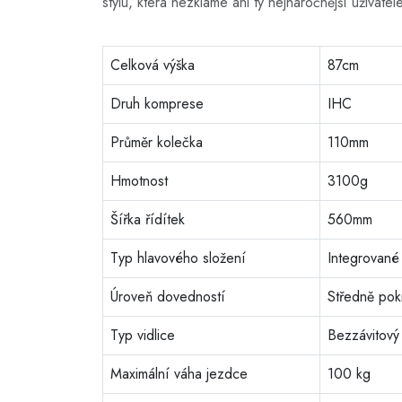
stylu, která nezklame ani ty nejnáročnější uživatele
Celková výška
87cm
Druh komprese
IHC
Průměr kolečka
110mm
Hmotnost
3100g
Šířka řídítek
560mm
Typ hlavového složení
Integrované
Úroveň dovedností
Středně pokr
Typ vidlice
Bezzávitový
Maximální váha jezdce
100 kg