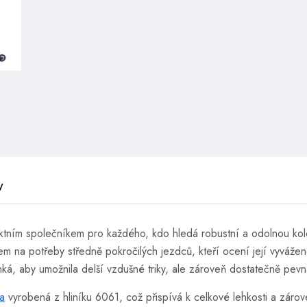
w
tním společníkem pro každého, kdo hledá robustní a odolnou ko
em na potřeby středně pokročilých jezdců, kteří ocení její vyvážen
á, aby umožnila delší vzdušné triky, ale zároveň dostatečně pev
ka
vyrobená z hliníku 6061, což přispívá k celkové lehkosti a zárove