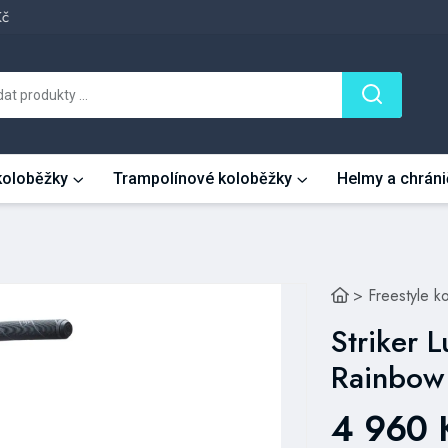
Kč
 koloběžky
Trampolínové koloběžky
Helmy a chráni
>
Freestyle k
Striker 
Rainbow
4 960 