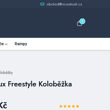
obchod@scootrush.cz
0
če
Rampy
oloběžky
Lux Freestyle Koloběžka
Kč