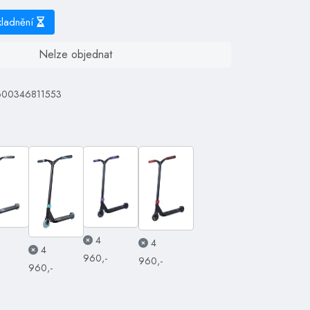
kladnění
Nelze objednat
 600346811553
4
4
4
960,-
960,-
960,-