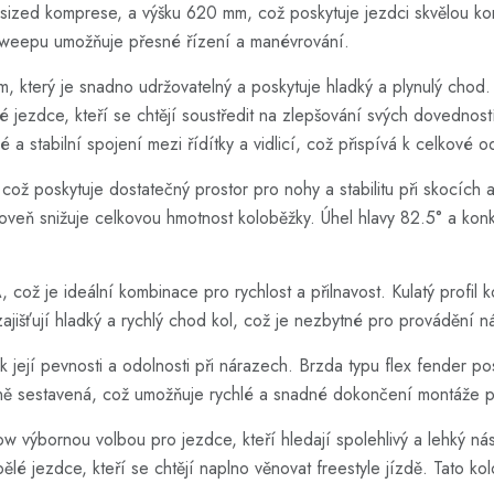
sized komprese, a výšku 620 mm, což poskytuje jezdci skvělou kont
ksweepu umožňuje přesné řízení a manévrování.
který je snadno udržovatelný a poskytuje hladký a plynulý chod. 
é jezdce, kteří se chtějí soustředit na zlepšování svých dovednost
 a stabilní spojení mezi řídítky a vidlicí, což přispívá k celkové o
ož poskytuje dostatečný prostor pro nohy a stabilitu při skocích 
oveň snižuje celkovou hmotnost koloběžky. Úhel hlavy 82.5° a konkáv
ož je ideální kombinace pro rychlost a přilnavost. Kulatý profil ko
ajišťují hladký a rychlý chod kol, což je nezbytné pro provádění ná
 k její pevnosti a odolnosti při nárazech. Brzda typu flex fender 
ně sestavená, což umožňuje rychlé a snadné dokončení montáže p
ow výbornou volbou pro jezdce, kteří hledají spolehlivý a lehký ná
lé jezdce, kteří se chtějí naplno věnovat freestyle jízdě. Tato kol