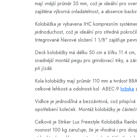
mají vnější průměr 35 mm, což je ideální pro over
zajištěna výborná ovladatelnost, a absence bac
Koloběžka je vybavena IHC kompresním systémem, 
jednoduchost, což je ideální pro středně pokročil
Integrované hlavové složení 1 1/8" zajišťuje pevné
Deck koloběžky má délku 50 cm a šířku 11.4 cm, c
snadnější montáž pegu pro grindovací triky, a zár
při jízdě.
Kola koloběžky mají průměr 110 mm a tvrdost 88A, c
celkové lehkosti a odolnosti kol. ABEC-9
ložiska
z
Vidlice je jednodílná a bezzávitová, což přispívá
opotřebení koleček. Montáž koloběžky je částeč
Celkově je Striker Lux Freestyle Koloběžka Rainb
nosnost 100 kg zaručuje, že je vhodná i pro dospě