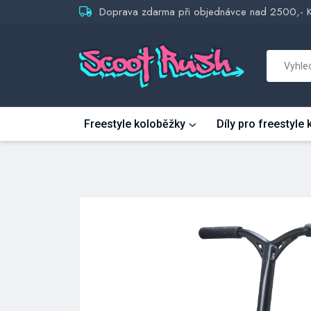
Doprava zdarma při objednávce nad 2500,- 
Freestyle koloběžky
Díly pro freestyle