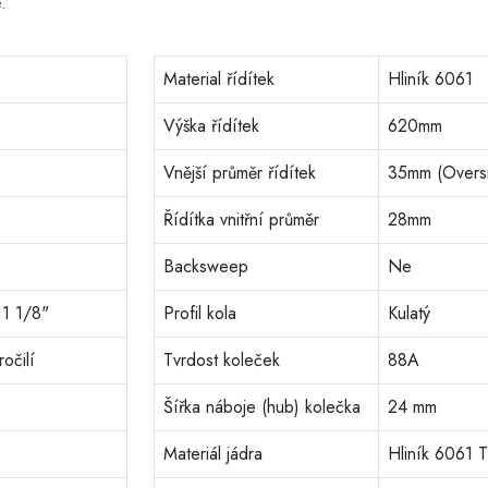
.
Material řídítek
Hliník 6061
Výška řídítek
620mm
Vnější průměr řídítek
35mm (Overs
Řídítka vnitřní průměr
28mm
Backsweep
Ne
 1 1/8"
Profil kola
Kulatý
očilí
Tvrdost koleček
88A
Šířka náboje (hub) kolečka
24 mm
Materiál jádra
Hliník 6061 