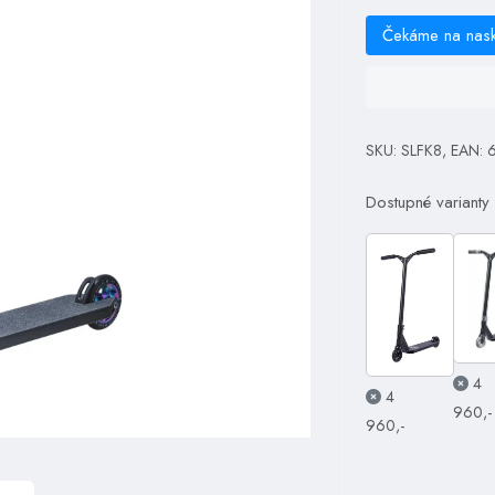
Čekáme na nas
SKU: SLFK8, EAN:
Dostupné varianty
4
4
960,-
960,-