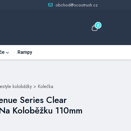
obchod@scootrush.cz
0
če
Rampy
eestyle koloběžky
>
Kolečka
Zenue Series Clear
 Na Koloběžku 110mm