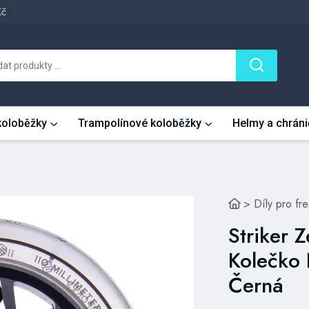
Kč
 koloběžky
Trampolínové koloběžky
Helmy a chráni
>
Díly pro fr
Striker 
Kolečko
Černá