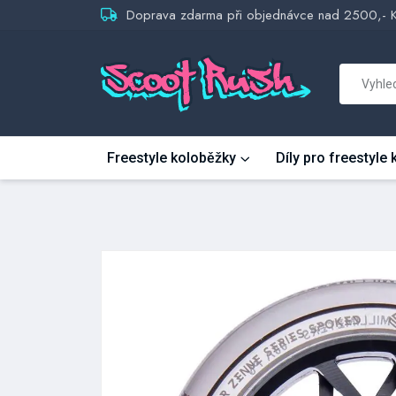
Doprava zdarma při objednávce nad 2500,- 
Freestyle koloběžky
Díly pro freestyle