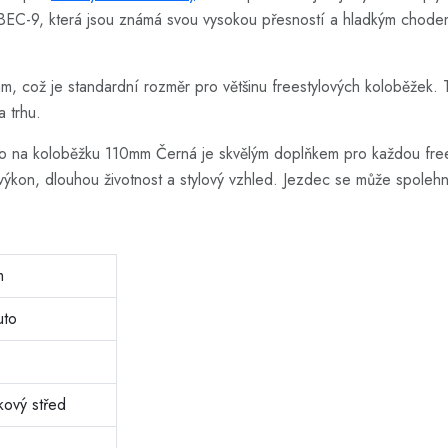
 ABEC-9, která jsou známá svou vysokou přesností a hladkým chod
, což je standardní rozměr pro většinu freestylových koloběžek. T
a trhu.
ko na koloběžku 110mm Černá je skvělým doplňkem pro každou free
í výkon, dlouhou životnost a stylový vzhled. Jezdec se může spolehn
m
uto
kový střed