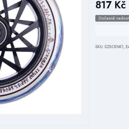
817 Kč
Dočasně nedos
SKU: SZSCKNK1, E