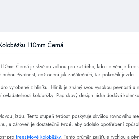
a Koloběžku 110mm Černá
 110mm Černá je skvělou volbou pro každého, kdo se věnuje freest
louhou životnost, což ocení jak začátečníci, tak pokročilí jezdci.
ádro vyrobené z hliníku. Hliník je známý svou vysokou pevností a
í ovladatelnosti koloběžky. Paprskový design jádra dodává kolečku n
ylovou jízdu. Tento stupeň tvrdosti poskytuje skvělou rovnováhu me
hu, a zároveň je dostatečně tvrdé, aby odolalo opotřebení způsob
kost pro
freestylové koloběžky
. Tento průměr zajišťuje rychlou a pl