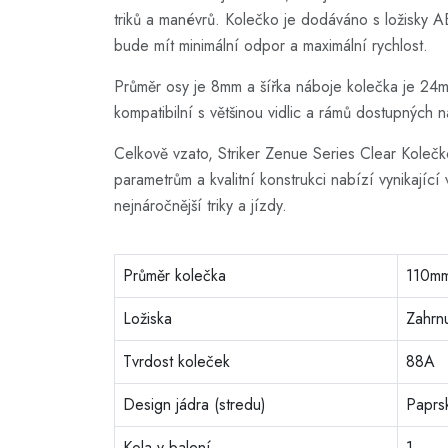
triků a manévrů. Kolečko je dodáváno s ložisky
bude mít minimální odpor a maximální rychlost.
Průměr osy je 8mm a šířka náboje kolečka je 24mm
kompatibilní s většinou vidlic a rámů dostupných n
Celkově vzato, Striker Zenue Series Clear Koleč
parametrům a kvalitní konstrukci nabízí vynikajíc
nejnáročnější triky a jízdy.
Průměr kolečka
110m
Ložiska
Zahrn
Tvrdost koleček
88A
Design jádra (stredu)
Paprs
Kola v balení
1