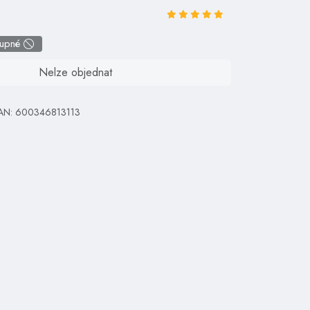
tupné
Nelze objednat
AN: 600346813113