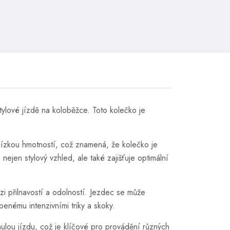
ylové jízdě na koloběžce. Toto kolečko je
 nízkou hmotností, což znamená, že kolečko je
ejen stylový vzhled, ale také zajišťuje optimální
zi přilnavostí a odolností. Jezdec se může
enému intenzivními triky a skoky.
ynulou jízdu, což je klíčové pro provádění různých