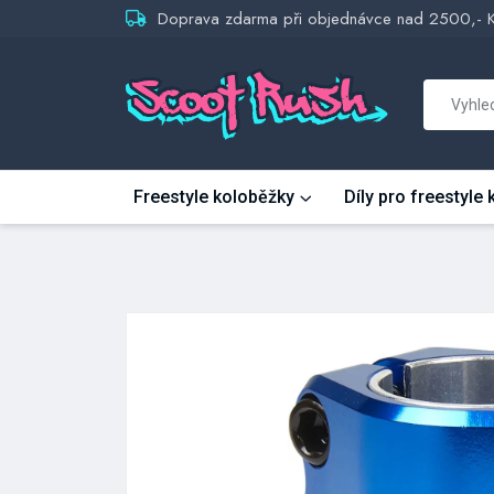
Doprava zdarma při objednávce nad 2500,- 
Freestyle koloběžky
Díly pro freestyle