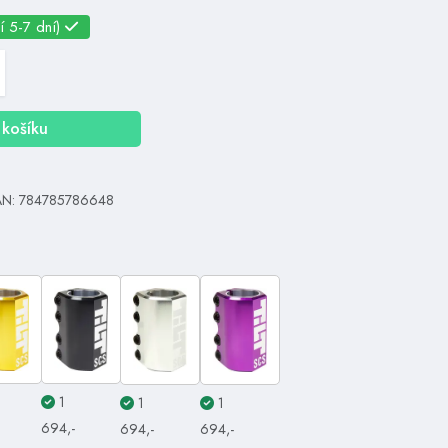
í 5-7 dní)
košíku
AN: 784785786648
1
1
1
694,-
694,-
694,-