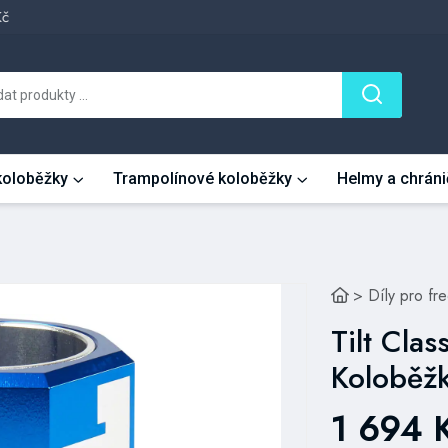
Kč
 koloběžky
Trampolínové koloběžky
Helmy a chráni
>
Díly pro fr
Tilt Cla
Koloběž
1 694 