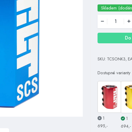
Skladem (dodán
Do 
SKU: TCSONK3, E
Dostupné varianty
1
1
695,-
694,-