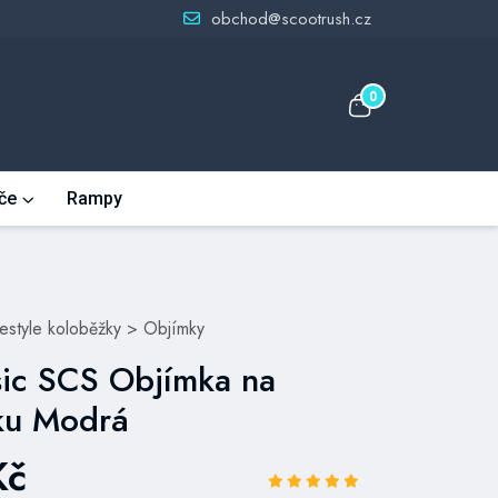
obchod@scootrush.cz
0
če
Rampy
eestyle koloběžky
>
Objímky
ssic SCS Objímka na
ku Modrá
Kč