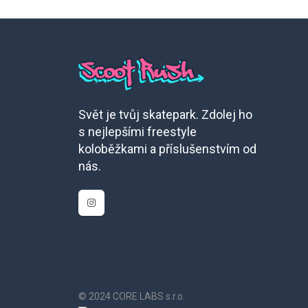
Svět je tvůj skatepark. Zdolej ho
s nejlepšími freestyle
koloběžkami a příslušenstvím od
nás.
© 2024 CORE LABS s.r.o.