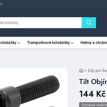
Kč
 koloběžky
Trampolínové koloběžky
Helmy a chráni
>
Díly pro fr
Tilt Obj
144 Kč
Dočasně nedos