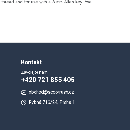
 M8 thread and for use with a 6 mm Allen key. We
Kontakt
Zavolejte nám
+420 721 855 405
obchod@scootrush.cz
Rybná 716/24, Praha 1