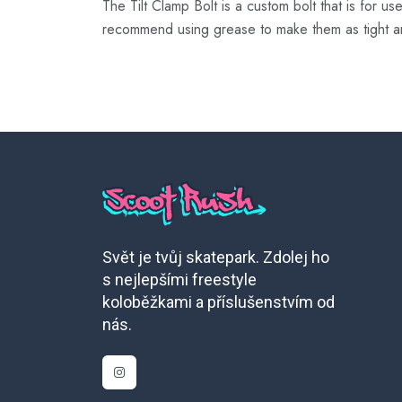
The Tilt Clamp Bolt is a custom bolt that is for u
recommend using grease to make them as tight an
Svět je tvůj skatepark. Zdolej ho
s nejlepšími freestyle
koloběžkami a příslušenstvím od
nás.