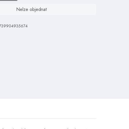
Nelze objednat
: 739904935674