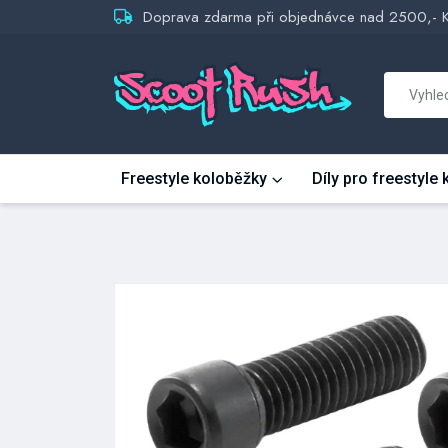
Doprava zdarma při objednávce nad 2500,- 
Freestyle koloběžky
Díly pro freestyle