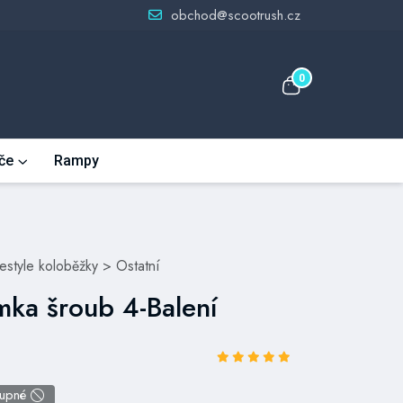
obchod@scootrush.cz
0
če
Rampy
eestyle koloběžky
>
Ostatní
ímka šroub 4-Balení
tupné