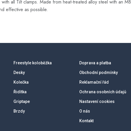
se with all Tilt clamps. Made from heat-treated alloy steel with an
d effective as possible.
Freestyle koloběžka
Doprava a platba
Desky
Obchodní podmínky
Kolečka
Reklamační řád
Řidítka
Ochrana osobních údajů
Griptape
Nastavení cookies
Brzdy
O nás
Kontakt