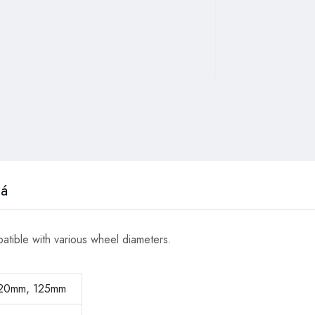
ná
mpatible with various wheel diameters.
120mm, 125mm