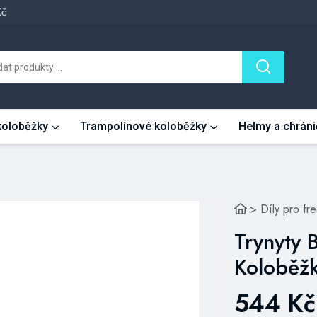
Kč
 koloběžky
Trampolínové koloběžky
Helmy a chráni
>
Díly pro fr
Trynyty 
Koloběž
544 Kč