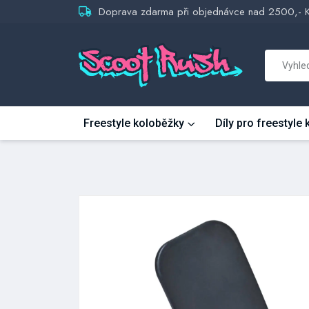
Doprava zdarma při objednávce nad 2500,- 
Freestyle koloběžky
Díly pro freestyle