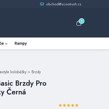
obchod@scootrush.cz
0
če
Rampy
eestyle koloběžky
>
Brzdy
Basic Brzdy Pro
ky Černá