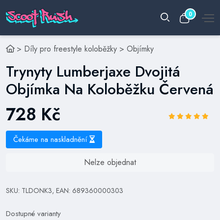
0
>
Díly pro freestyle koloběžky
>
Objímky
Trynyty Lumberjaxe Dvojitá
Objímka Na Koloběžku Červená
728 Kč
Čekáme na naskladnění
Nelze objednat
SKU: TLDONK3, EAN: 689360000303
Dostupné varianty