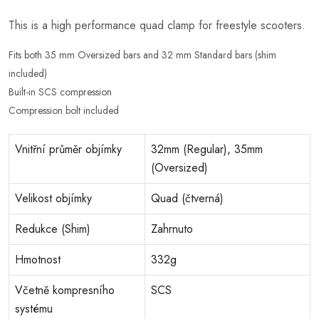
This is a high performance quad clamp for freestyle scooters.
Fits both 35 mm Oversized bars and 32 mm Standard bars (shim
included)
Built-in SCS compression
Compression bolt included
Vnitřní průměr objímky
32mm (Regular), 35mm
(Oversized)
Velikost objímky
Quad (čtverná)
Redukce (Shim)
Zahrnuto
Hmotnost
332g
Včetně kompresního
SCS
systému