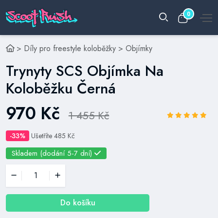
0
>
Díly pro freestyle koloběžky
>
Objímky
Trynyty SCS Objímka Na
Koloběžku Černá
970 Kč
1 455 Kč
-33%
Ušetříte 485 Kč
Skladem (dodání 5-7 dní)
Do košíku