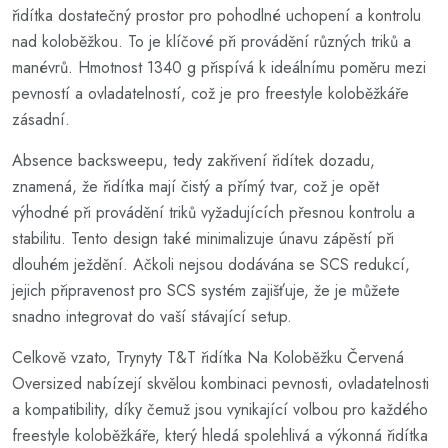
řidítka dostatečný prostor pro pohodlné uchopení a kontrolu
nad koloběžkou. To je klíčové při provádění různých triků a
manévrů. Hmotnost 1340 g přispívá k ideálnímu poměru mezi
pevností a ovladatelností, což je pro freestyle koloběžkáře
zásadní.
Absence backsweepu, tedy zakřivení řidítek dozadu,
znamená, že řidítka mají čistý a přímý tvar, což je opět
výhodné při provádění triků vyžadujících přesnou kontrolu a
stabilitu. Tento design také minimalizuje únavu zápěstí při
dlouhém ježdění. Ačkoli nejsou dodávána se SCS redukcí,
jejich připravenost pro SCS systém zajišťuje, že je můžete
snadno integrovat do vaší stávající setup.
Celkově vzato, Trynyty T&T řidítka Na Koloběžku Červená
Oversized nabízejí skvělou kombinaci pevnosti, ovladatelnosti
a kompatibility, díky čemuž jsou vynikající volbou pro každého
freestyle koloběžkáře, který hledá spolehlivá a výkonná řidítka