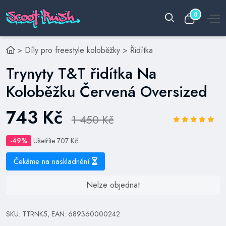
0
>
Díly pro freestyle koloběžky
>
Řidítka
Trynyty T&T řidítka Na
Koloběžku Červená Oversized
743 Kč
1 450 Kč
-49%
Ušetříte 707 Kč
Čekáme na naskladnění
Nelze objednat
SKU: TTRNK5, EAN: 689360000242