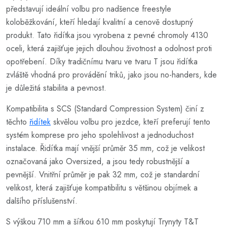
představují ideální volbu pro nadšence freestyle
koloběžkování, kteří hledají kvalitní a cenově dostupný
produkt. Tato řidítka jsou vyrobena z pevné chromoly 4130
oceli, která zajišťuje jejich dlouhou životnost a odolnost proti
opotřebení. Díky tradičnímu tvaru ve tvaru T jsou řidítka
zvláště vhodná pro provádění triků, jako jsou no-handers, kde
je důležitá stabilita a pevnost.
Kompatibilita s SCS (Standard Compression System) činí z
těchto
řidítek
skvělou volbu pro jezdce, kteří preferují tento
systém komprese pro jeho spolehlivost a jednoduchost
instalace. Řidítka mají vnější průměr 35 mm, což je velikost
označovaná jako Oversized, a jsou tedy robustnější a
pevnější. Vnitřní průměr je pak 32 mm, což je standardní
velikost, která zajišťuje kompatibilitu s většinou objímek a
dalšího příslušenství.
S výškou 710 mm a šířkou 610 mm poskytují Trynyty T&T