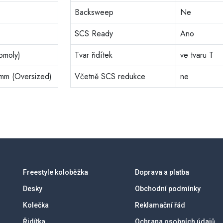
Backsweep
Ne
SCS Ready
Ano
omoly)
Tvar řidítek
ve tvaru T
mm (Oversized)
Včetně SCS redukce
ne
Freestyle koloběžka
Doprava a platba
Desky
Obchodní podmínky
Kolečka
Reklamační řád
Řidítka
Ochrana osobních údajů