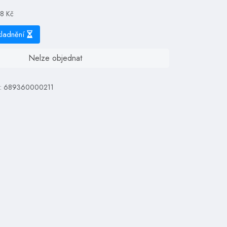
08 Kč
kladnění
Nelze objednat
N: 689360000211