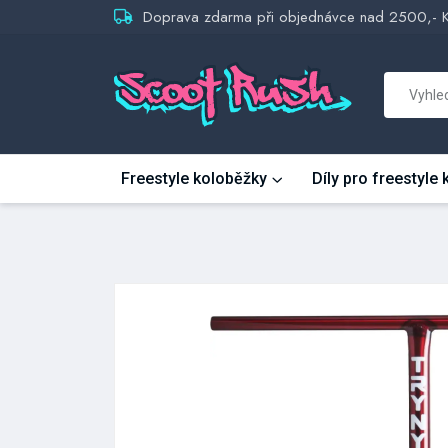
Doprava zdarma při objednávce nad 2500,- 
Freestyle koloběžky
Díly pro freestyle