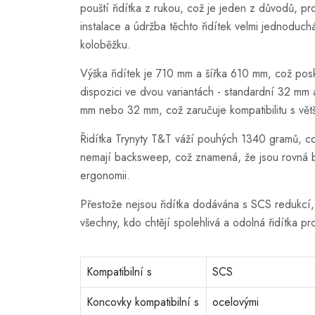
pouští řidítka z rukou, což je jeden z důvodů, pr
instalace a údržba těchto řidítek velmi jednodu
koloběžku.
Výška řidítek je 710 mm a šířka 610 mm, což poskyt
dispozici ve dvou variantách - standardní 32 mm a
mm nebo 32 mm, což zaručuje kompatibilitu s vět
Řidítka Trynyty T&T váží pouhých 1340 gramů, což
nemají backsweep, což znamená, že jsou rovná be
ergonomii.
Přestože nejsou řidítka dodávána s SCS redukcí, j
všechny, kdo chtějí spolehlivá a odolná řidítka p
Kompatibilní s
SCS
Koncovky kompatibilní s
ocelovými