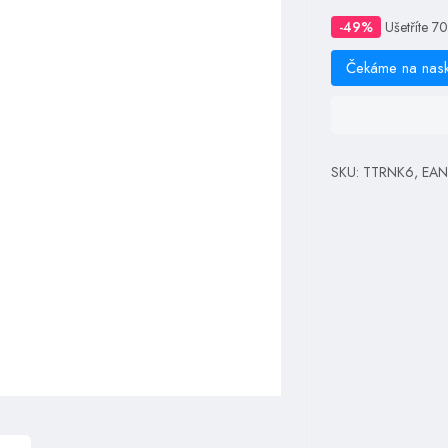
-49%
Ušetříte 7
Čekáme na nas
SKU: TTRNK6, EA