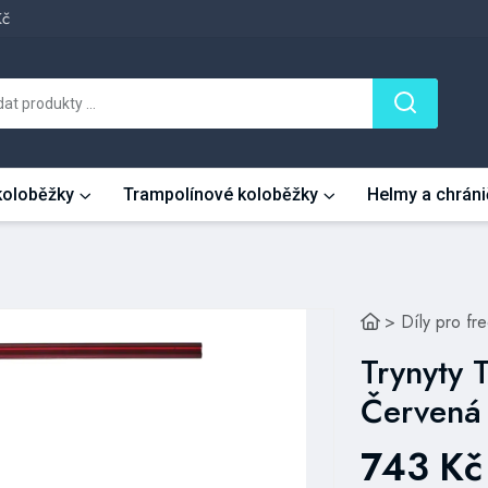
Kč
 koloběžky
Trampolínové koloběžky
Helmy a chráni
>
Díly pro fr
Trynyty 
Červená
743 Kč