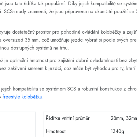
oč jsou tato řidítka tak populární. Díky jejich kompatibilitě se s
chá. SCS-ready znamená, že jsou připravena na okamžité použití se
uje dostatečný prostor pro pohodlné ovládání koloběžky a zajišťuje 
 oversized 35 mm, což umožňuje jezdci vybrat si podle svých prefer
šinou dostupných systémů na trhu.
 je optimální hmotnost pro zajištění dobré ovladatelnosti bez zbyt
z zakřivení směrem k jezdci, což může být výhodou pro ty, kteří 
ejich kompatibilita se systémem SCS a robustní konstrukce z chrom
ro
freestyle koloběžku
.
Řídítka vnitřní průměr
28mm, 32m
Hmotnost
1340g