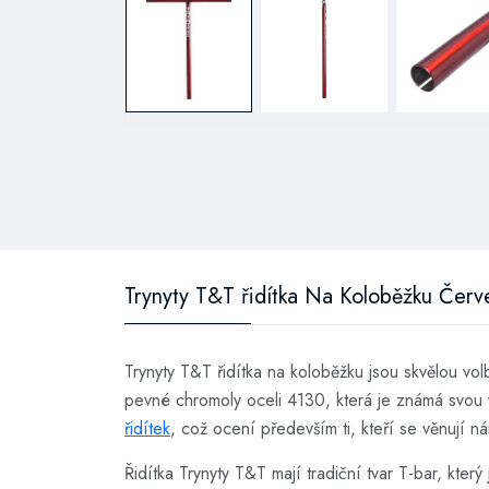
Trynyty T&T řidítka Na Koloběžku Červ
Trynyty T&T řidítka na koloběžku jsou skvělou vo
pevné chromoly oceli 4130, která je známá svou v
řidítek
, což ocení především ti, kteří se věnují n
Řidítka Trynyty T&T mají tradiční tvar T-bar, kte