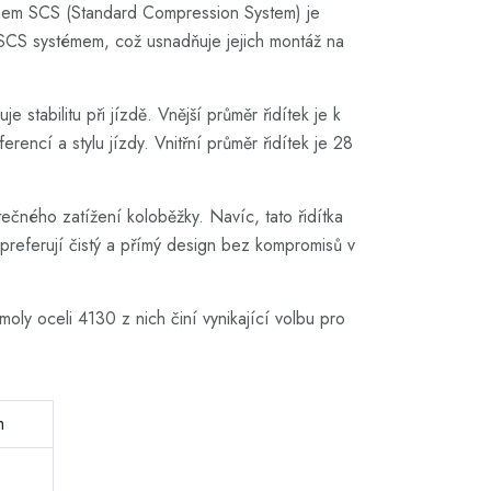
ystémem SCS (Standard Compression System) je
 SCS systémem, což usnadňuje jejich montáž na
stabilitu při jízdě. Vnější průměr řidítek je k
encí a stylu jízdy. Vnitřní průměr řidítek je 28
ečného zatížení koloběžky. Navíc, tato řidítka
preferují čistý a přímý design bez kompromisů v
oly oceli 4130 z nich činí vynikající volbu pro
m