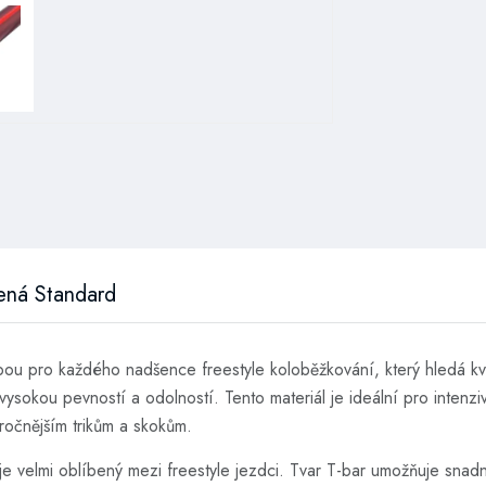
ená Standard
lbou pro každého nadšence freestyle koloběžkování, který hledá kv
ysokou pevností a odolností. Tento materiál je ideální pro intenzi
áročnějším trikům a skokům.
rý je velmi oblíbený mezi freestyle jezdci. Tvar T-bar umožňuje sna