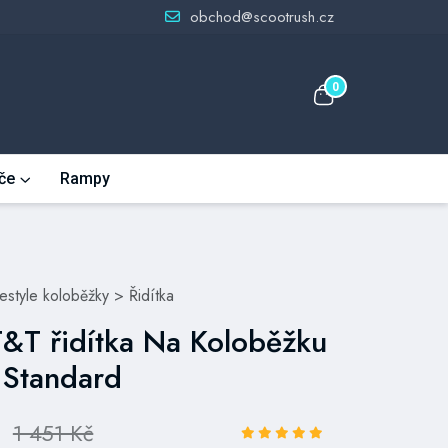
obchod@scootrush.cz
0
če
Rampy
eestyle koloběžky
>
Řidítka
T&T řidítka Na Koloběžku
 Standard
1 451 Kč