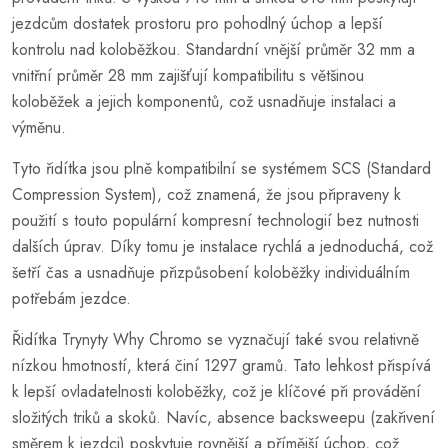
jezdcům dostatek prostoru pro pohodlný úchop a lepší
kontrolu nad koloběžkou. Standardní vnější průměr 32 mm a
vnitřní průměr 28 mm zajišťují kompatibilitu s většinou
koloběžek a jejich komponentů, což usnadňuje instalaci a
výměnu.
Tyto řidítka jsou plně kompatibilní se systémem SCS (Standard
Compression System), což znamená, že jsou připraveny k
použití s touto populární kompresní technologií bez nutnosti
dalších úprav. Díky tomu je instalace rychlá a jednoduchá, což
šetří čas a usnadňuje přizpůsobení koloběžky individuálním
potřebám jezdce.
Řidítka Trynyty Why Chromo se vyznačují také svou relativně
nízkou hmotností, která činí 1297 gramů. Tato lehkost přispívá
k lepší ovladatelnosti koloběžky, což je klíčové při provádění
složitých triků a skoků. Navíc, absence backsweepu (zakřivení
směrem k jezdci) poskytuje rovnější a přímější úchop, což