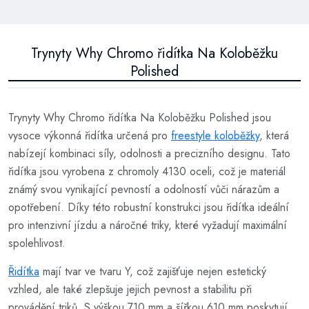
Trynyty Why Chromo řidítka Na Koloběžku
Polished
Trynyty Why Chromo řidítka Na Koloběžku Polished jsou
vysoce výkonná řidítka určená pro
freestyle koloběžky
, která
nabízejí kombinaci síly, odolnosti a precizního designu. Tato
řidítka jsou vyrobena z chromoly 4130 oceli, což je materiál
známý svou vynikající pevností a odolností vůči nárazům a
opotřebení. Díky této robustní konstrukci jsou řidítka ideální
pro intenzivní jízdu a náročné triky, které vyžadují maximální
spolehlivost.
Řidítka
mají tvar ve tvaru Y, což zajišťuje nejen estetický
vzhled, ale také zlepšuje jejich pevnost a stabilitu při
provádění triků. S výškou 710 mm a šířkou 610 mm poskytují