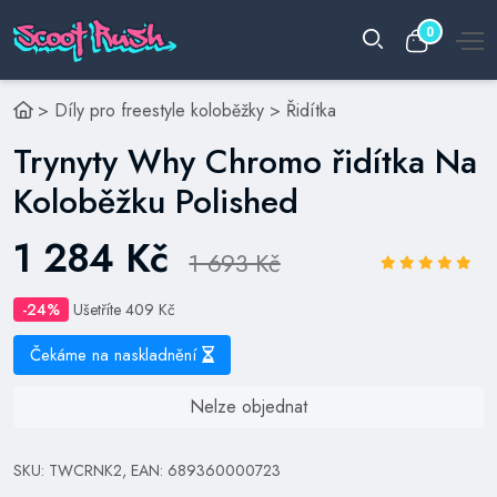
0
>
Díly pro freestyle koloběžky
>
Řidítka
Trynyty Why Chromo řidítka Na
Koloběžku Polished
1 284 Kč
1 693 Kč
-24%
Ušetříte 409 Kč
Čekáme na naskladnění
Nelze objednat
SKU: TWCRNK2, EAN: 689360000723