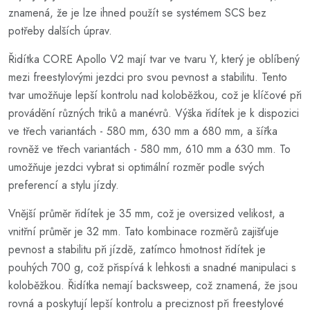
znamená, že je lze ihned použít se systémem SCS bez
potřeby dalších úprav.
Řidítka CORE Apollo V2 mají tvar ve tvaru Y, který je oblíbený
mezi freestylovými jezdci pro svou pevnost a stabilitu. Tento
tvar umožňuje lepší kontrolu nad koloběžkou, což je klíčové při
provádění různých triků a manévrů. Výška řidítek je k dispozici
ve třech variantách - 580 mm, 630 mm a 680 mm, a šířka
rovněž ve třech variantách - 580 mm, 610 mm a 630 mm. To
umožňuje jezdci vybrat si optimální rozměr podle svých
preferencí a stylu jízdy.
Vnější průměr řidítek je 35 mm, což je oversized velikost, a
vnitřní průměr je 32 mm. Tato kombinace rozměrů zajišťuje
pevnost a stabilitu při jízdě, zatímco hmotnost řidítek je
pouhých 700 g, což přispívá k lehkosti a snadné manipulaci s
koloběžkou. Řidítka nemají backsweep, což znamená, že jsou
rovná a poskytují lepší kontrolu a preciznost při freestylové