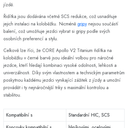
jízdě.
Řidítka jsou dodávána včetně SCS redukce, což usnadňuje
jejich instalaci na koloběžku. Nicméně
gripy
nejsou součástí
balení, což umožňuje jezdci vybrat si gripy podle svých
osobních preferencí a stylu.
Celkově lze říci, že CORE Apollo V2 Titanium řidítka na
koloběžku v černé barvě jsou ideální volbou pro náročné
jezdce, kteří hledají kombinaci vysoké odolnosti, lehkosti a
univerzálnosti. Díky svým vlastnostem a technickým parametrům
poskytnou každému jezdci vynikající zážitek z jízdy a umožní
provádět i ty nejnáročnější triky s maximální kontrolou a
stabilitou.
Kompatibilní s
Standardní HIC, SCS
Koncovky kompatibilní s
hliníkovými, ocelovými