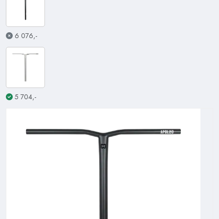
6 076,-
5 704,-