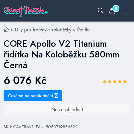
0
>
Díly pro freestyle koloběžky
>
Řidítka
CORE Apollo V2 Titanium
řidítka Na Koloběžku 580mm
Černá
6 076 Kč
Čekáme na naskladnění
Nelze objednat
SKU: CAVTRNK1, EAN: 5060719856522