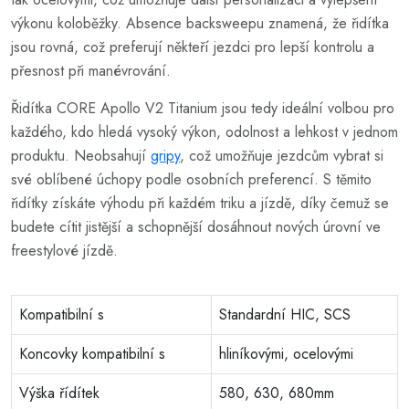
výkonu koloběžky. Absence backsweepu znamená, že řidítka
jsou rovná, což preferují někteří jezdci pro lepší kontrolu a
přesnost při manévrování.
Řidítka CORE Apollo V2 Titanium jsou tedy ideální volbou pro
každého, kdo hledá vysoký výkon, odolnost a lehkost v jednom
produktu. Neobsahují
gripy
, což umožňuje jezdcům vybrat si
své oblíbené úchopy podle osobních preferencí. S těmito
řidítky získáte výhodu při každém triku a jízdě, díky čemuž se
budete cítit jistější a schopnější dosáhnout nových úrovní ve
freestylové jízdě.
Kompatibilní s
Standardní HIC, SCS
Koncovky kompatibilní s
hliníkovými, ocelovými
Výška řídítek
580, 630, 680mm