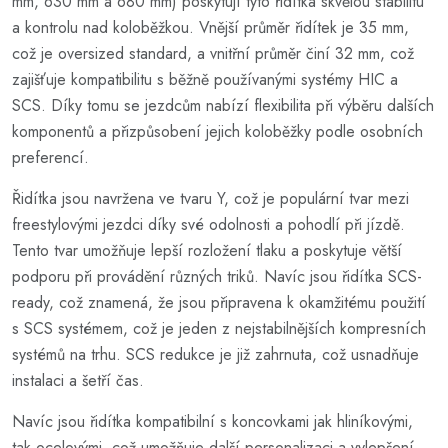
mm, 630 mm a 680 mm) poskytují tyto řidítka skvělou stabilitu
a kontrolu nad koloběžkou. Vnější průměr řidítek je 35 mm,
což je oversized standard, a vnitřní průměr činí 32 mm, což
zajišťuje kompatibilitu s běžně používanými systémy HIC a
SCS. Díky tomu se jezdcům nabízí flexibilita při výběru dalších
komponentů a přizpůsobení jejich koloběžky podle osobních
preferencí.
Řidítka jsou navržena ve tvaru Y, což je populární tvar mezi
freestylovými jezdci díky své odolnosti a pohodlí při jízdě.
Tento tvar umožňuje lepší rozložení tlaku a poskytuje větší
podporu při provádění různých triků. Navíc jsou řidítka SCS-
ready, což znamená, že jsou připravena k okamžitému použití
s SCS systémem, což je jeden z nejstabilnějších kompresních
systémů na trhu. SCS redukce je již zahrnuta, což usnadňuje
instalaci a šetří čas.
Navíc jsou řidítka kompatibilní s koncovkami jak hliníkovými,
tak ocelovými, což umožňuje další personalizaci a vylepšení