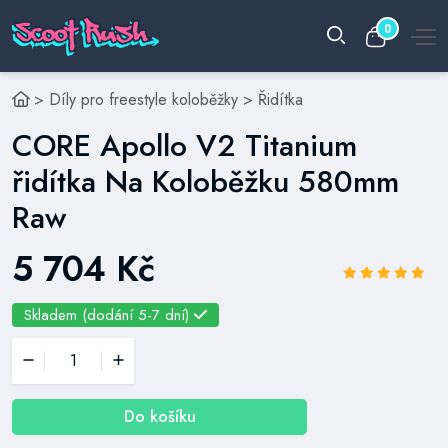
0
>
Díly pro freestyle koloběžky
>
Řidítka
CORE Apollo V2 Titanium
řidítka Na Koloběžku 580mm
Raw
5 704 Kč
Skladem (dodání 5-7 dní)
Do košíku