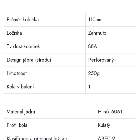
Průměr kolečka
110mm
Ložiska
Zahrnuto
Tvrdost koleček
88A
Design jádra (stredu)
Perforovaný
Hmotnost
250g
Kola v balení
1
Materiál jádra
Hliník 6061
Profil kola
Kulatý
Klasifikace a přesnost ložisek
ABEC-9