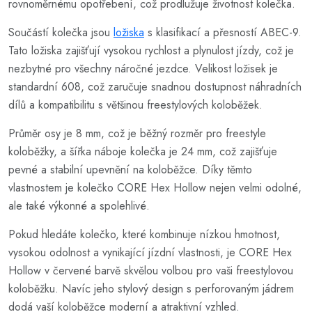
rovnoměrnému opotřebení, což prodlužuje životnost kolečka.
Součástí kolečka jsou
ložiska
s klasifikací a přesností ABEC-9.
Tato ložiska zajišťují vysokou rychlost a plynulost jízdy, což je
nezbytné pro všechny náročné jezdce. Velikost ložisek je
standardní 608, což zaručuje snadnou dostupnost náhradních
dílů a kompatibilitu s většinou freestylových koloběžek.
Průměr osy je 8 mm, což je běžný rozměr pro freestyle
koloběžky, a šířka náboje kolečka je 24 mm, což zajišťuje
pevné a stabilní upevnění na koloběžce. Díky těmto
vlastnostem je kolečko CORE Hex Hollow nejen velmi odolné,
ale také výkonné a spolehlivé.
Pokud hledáte kolečko, které kombinuje nízkou hmotnost,
vysokou odolnost a vynikající jízdní vlastnosti, je CORE Hex
Hollow v červené barvě skvělou volbou pro vaši freestylovou
koloběžku. Navíc jeho stylový design s perforovaným jádrem
dodá vaší koloběžce moderní a atraktivní vzhled.