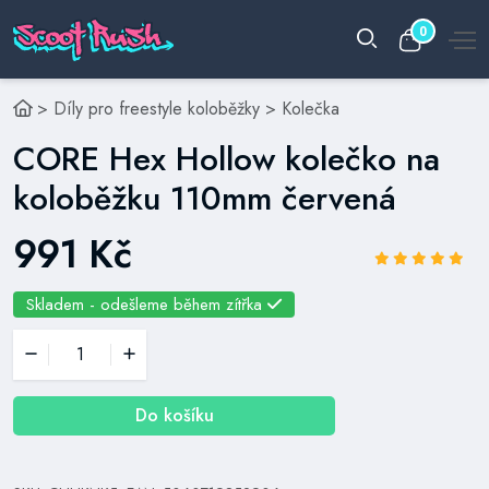
0
>
Díly pro freestyle koloběžky
>
Kolečka
CORE Hex Hollow kolečko na
koloběžku 110mm červená
991 Kč
Skladem - odešleme během zítřka
Do košíku