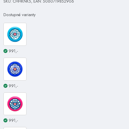
SKU: CHHKNK5, EAN: 5060719852906
Dostupné varianty
991,-
991,-
991,-