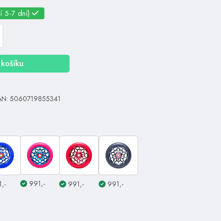
í 5-7 dní)
košíku
AN: 5060719855341
991,-
991,-
991,-
,-