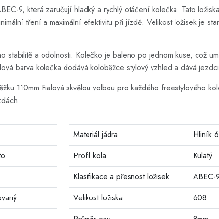
BEC-9, která zaručují hladký a rychlý otáčení kolečka. Tato ložiska
inimální tření a maximální efektivitu při jízdě. Velikost ložisek je 
eho stabilitě a odolnosti. Kolečko je baleno po jednom kuse, což
alová barva kolečka dodává koloběžce stylový vzhled a dává jezdci
u 110mm Fialová skvělou volbou pro každého freestylového kolobě
ízdách.
Materiál jádra
Hliník 
to
Profil kola
Kulatý
Klasifikace a přesnost ložisek
ABEC-
ovaný
Velikost ložiska
608
Průměr osy
8mm