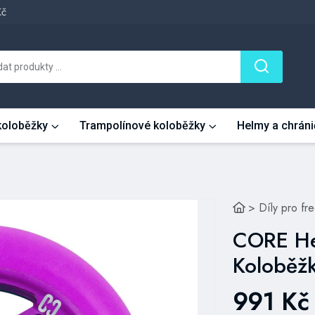
Kč
 koloběžky
Trampolínové koloběžky
Helmy a chráni
>
Díly pro fr
CORE He
Koloběž
991 Kč