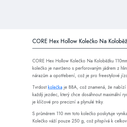
CORE Hex Hollow Kolečko Na Koloběž
CORE Hex Hollow Kolečko Na Koloběžku 110mm Fialo
kolečko je navrženo s perforovaným jádrem z hlin
nárazům a opotřebení, což je pro freestylové jíz
Tvrdost
kolečka
je 88A, což znamená, že nabízí id
každý jezdec, který chce dosáhnout maximální rychl
je klíčové pro precizní a plynulé triky.
S průměrem 110 mm toto kolečko poskytuje vynikají
Kolečko váží pouze 250 g, což přispívá k celkové