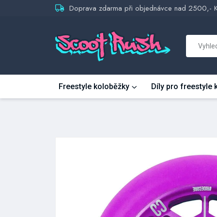
Doprava zdarma při objednávce nad 2500,- 
Freestyle koloběžky
Díly pro freestyle