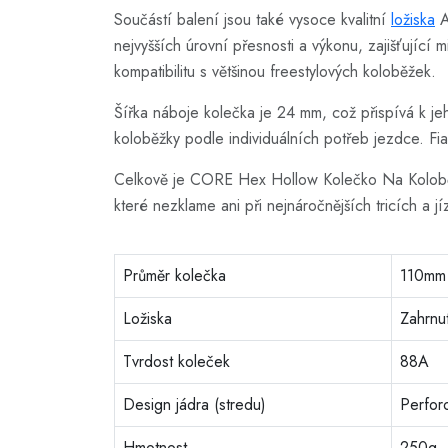
Součástí balení jsou také vysoce kvalitní
ložiska
A
nejvyšších úrovní přesnosti a výkonu, zajišťující m
kompatibilitu s většinou freestylových koloběžek.
Šířka náboje kolečka je 24 mm, což přispívá k j
koloběžky podle individuálních potřeb jezdce. Fi
Celkově je CORE Hex Hollow Kolečko Na Koloběžk
které nezklame ani při nejnáročnějších tricích a j
Průměr kolečka
110mm
Ložiska
Zahrnu
Tvrdost koleček
88A
Design jádra (stredu)
Perfor
Hmotnost
250g