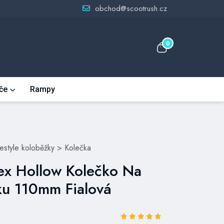
obchod@scootrush.cz
0
če
Rampy
eestyle koloběžky
>
Kolečka
x Hollow Kolečko Na
ku 110mm Fialová