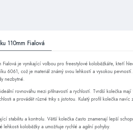
ku 110mm Fialová
vá je vynikající volbou pro freestylové koloběžkáře, kteří hledaj
íku 6061, což je materiál známý svou lehkostí a vysokou pevností.
dy nezbytné.
eální rovnováhu mezi přilnavostí a rychlostí. Tvrdší kolečka mají t
osti a provádět různé triky s jistotou. Kulatý profil kolečka navíc z
cí stabilitu a kontrolu. Větší kolečka často znamenají lepší schopno
 lehkosti koloběžky a umožňuje rychlé a agilní pohyby.