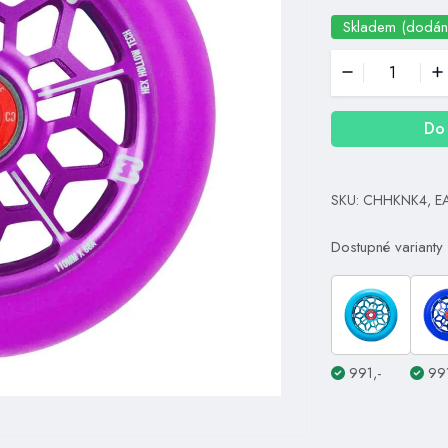
Skladem (dodán
Do 
SKU: CHHKNK4, E
Dostupné varianty
991,-
991