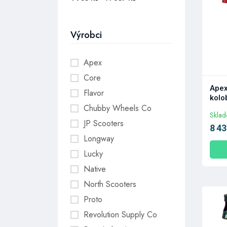
Výrobci
Apex
Core
Apex
Flavor
kolo
Chubby Wheels Co
Skla
JP Scooters
8 43
Longway
Lucky
Native
North Scooters
Proto
Revolution Supply Co