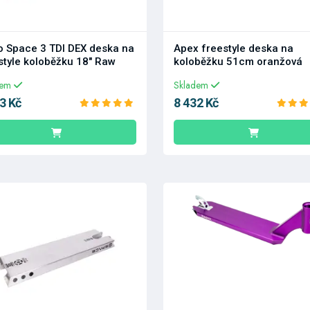
o Space 3 TDI DEX deska na
Apex freestyle deska na
style koloběžku 18" Raw
koloběžku 51cm oranžová
dem
Skladem
3 Kč
8 432 Kč