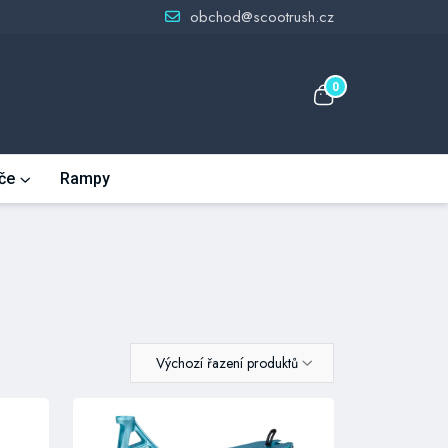
obchod@scootrush.cz
0
če
Rampy
Výchozí řazení produktů