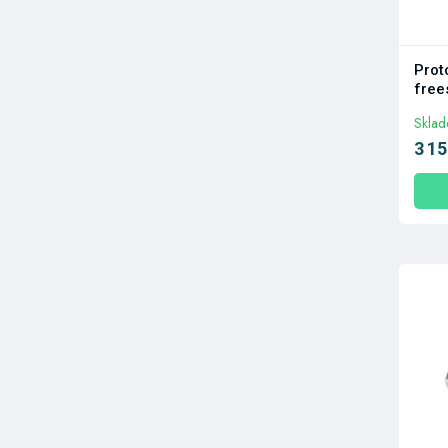
Prot
free
Skla
3 15