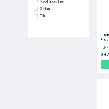
Root Industries
Striker
Tilt
Luck
Free
Skla
3 47