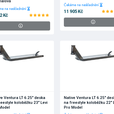
fialová
Čekáme na naskladnění
e na naskladnění
11 905 Kč
2 Kč
ve Ventura LT 6.25" deska
Native Ventura LT 6.25" de
reestyle koloběžku 23" Levi
na freestyle koloběžku 22" 
Model
Pro Model