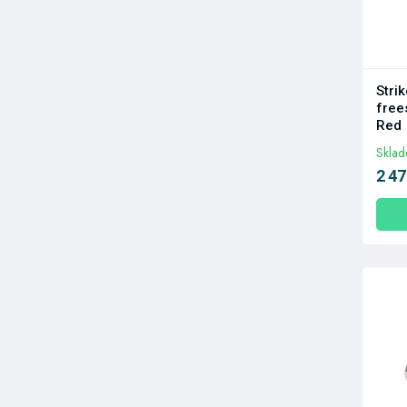
Stri
free
Red
Skla
2 47