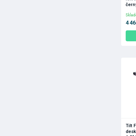
čern
Skla
4 46
Tilt
desk