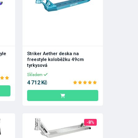
yle
Striker Aether deska na
freestyle koloběžku 49cm
tyrkysová
Skladem
4 712 Kč
-8%