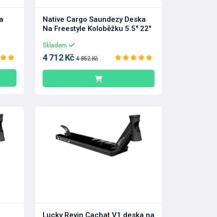
a
Native Cargo Saundezy Deska
Na Freestyle Koloběžku 5.5" 22"
Skladem
4 712 Kč
4 852 Kč
Lucky Revin Cachat V1 deska na