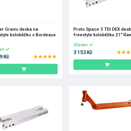
ker Gravis deska na
Proto Space 3 TDI DEX des
style koloběžku s Bordeaux
freestyle koloběžku 21" Ra
Skladem
dem
3 153 Kč
9 Kč