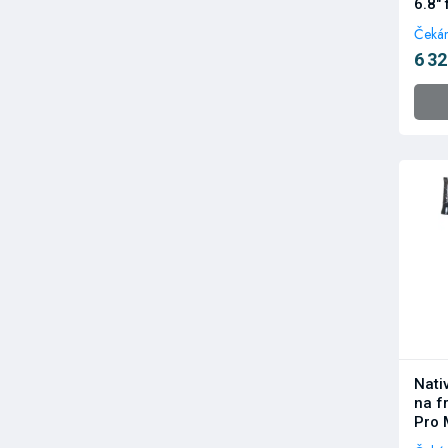
6.8" 
Čekám
6 32
Nati
na f
Pro 