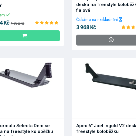
ý
deska na freestyle koloběž
fialová
dem
Čekáme na naskladnění
4 Kč
4 852 Kč
3 968 Kč
 Formula Selects Demise
Apex 6" Joel Ingold V2 des
a na freestyle koloběžku
freestyle koloběžku