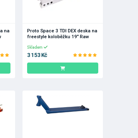
ka na
Proto Space 3 TDI DEX deska na
w
freestyle koloběžku 19" Raw
Skladem
3 153 Kč