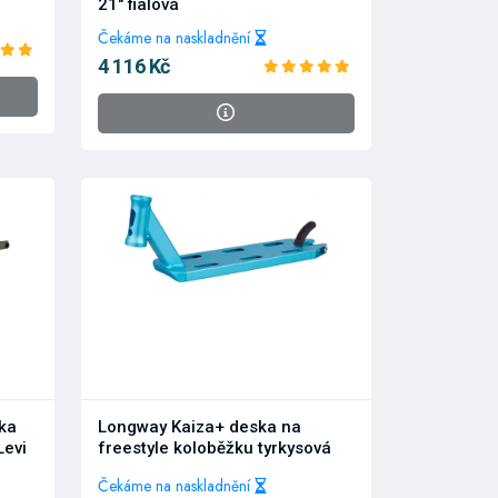
21" fialová
Čekáme na naskladnění
4 116 Kč
ska
Longway Kaiza+ deska na
Levi
freestyle koloběžku tyrkysová
Čekáme na naskladnění