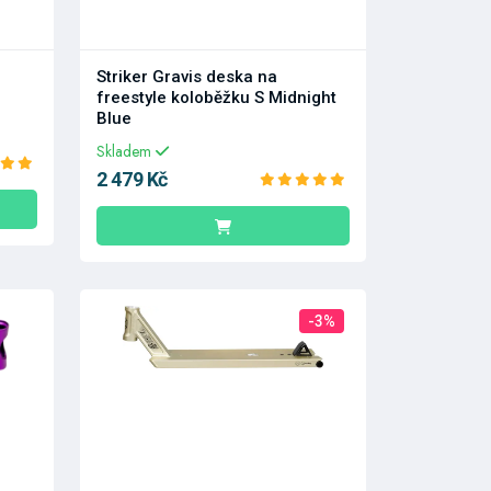
Striker Gravis deska na
freestyle koloběžku S Midnight
Blue
Skladem
2 479 Kč
-3%