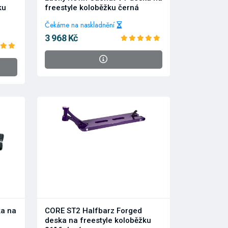
ku
freestyle koloběžku černá
Čekáme na naskladnění
3 968 Kč
ka na
CORE ST2 Halfbarz Forged
deska na freestyle koloběžku