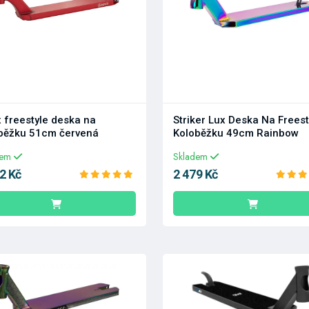
 freestyle deska na
Striker Lux Deska Na Freest
běžku 51cm červená
Koloběžku 49cm Rainbow
dem
Skladem
2 Kč
2 479 Kč