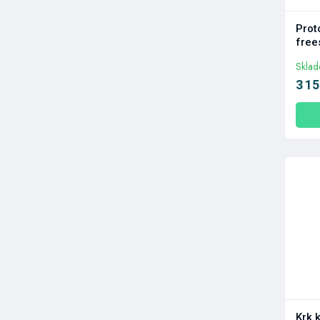
Prot
free
Skla
3 15
Krk 