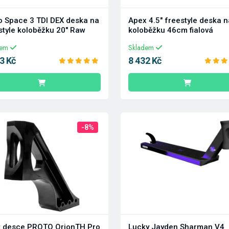
o Space 3 TDI DEX deska na
Apex 4.5" freestyle deska n
style koloběžku 20" Raw
koloběžku 46cm fialová
dem
Skladem
3 Kč
8 432 Kč
-8%
k desce PROTO OrionTH Pro
Lucky Jayden Sharman V4