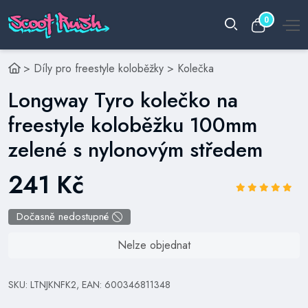
0
>
Díly pro freestyle koloběžky
>
Kolečka
Longway Tyro kolečko na
freestyle koloběžku 100mm
zelené s nylonovým středem
241 Kč
Dočasně nedostupné
Nelze objednat
SKU: LTNJKNFK2, EAN: 600346811348