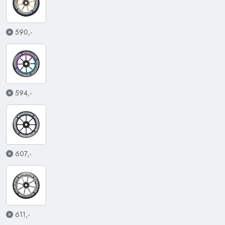
590,-
594,-
607,-
611,-