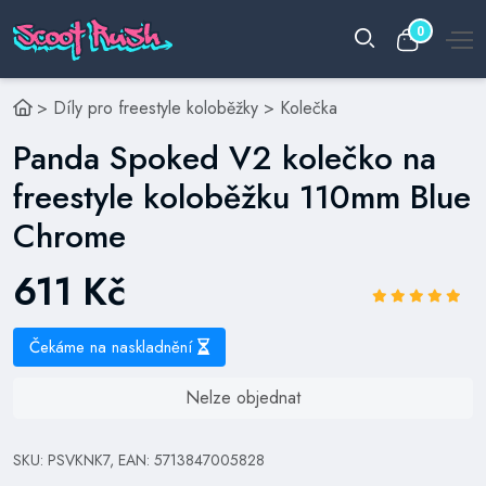
0
>
Díly pro freestyle koloběžky
>
Kolečka
Panda Spoked V2 kolečko na
freestyle koloběžku 110mm Blue
Chrome
611 Kč
Čekáme na naskladnění
Nelze objednat
SKU: PSVKNK7, EAN: 5713847005828