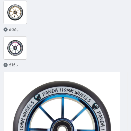
606,-
615,-