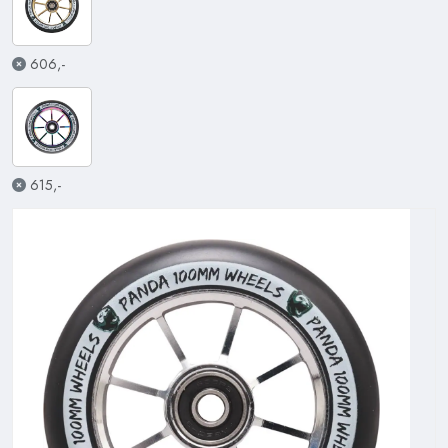
606,-
615,-