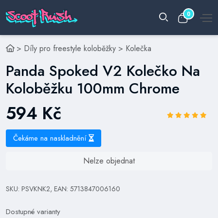
0
>
Díly pro freestyle koloběžky
>
Kolečka
Panda Spoked V2 Kolečko Na
Koloběžku 100mm Chrome
594 Kč
Čekáme na naskladnění
Nelze objednat
SKU: PSVKNK2, EAN: 5713847006160
Dostupné varianty