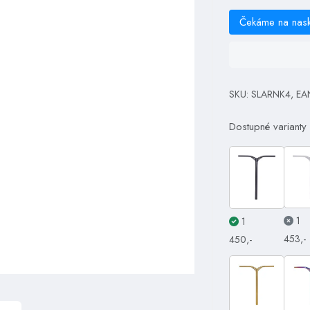
Čekáme na nas
SKU: SLARNK4, EA
Dostupné varianty
1
1
453,-
450,-