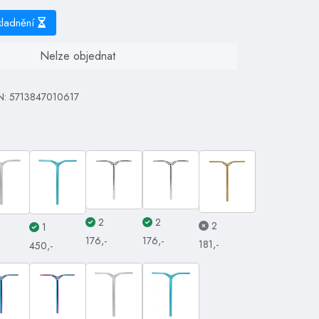
kladnění
Nelze objednat
N: 5713847010617
2
2
2
1
176,-
176,-
181,-
450,-