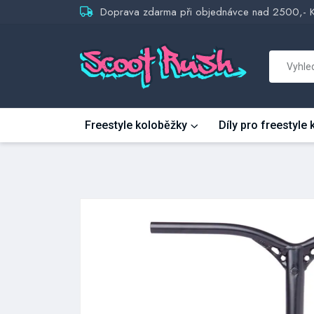
Doprava zdarma při objednávce nad 2500,- 
Freestyle koloběžky
Díly pro freestyle