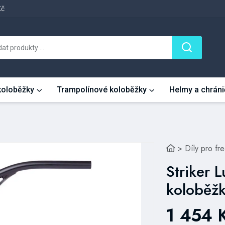
Kč
 koloběžky
Trampolínové koloběžky
Helmy a chráni
>
Díly pro fr
Striker L
koloběž
1 454 