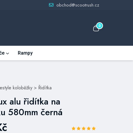
obchod@scootrush.cz
0
če
Rampy
eestyle koloběžky
>
Řidítka
ux alu řidítka na
ku 580mm černá
Kč