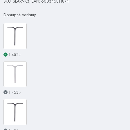
SKU: SLARNK3, EAN: 600346811874
Dostupné varianty
1 452,-
1 453,-