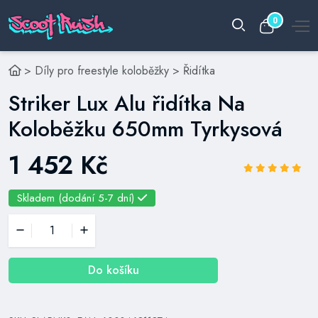
0
>
Díly pro freestyle koloběžky
>
Řidítka
Striker Lux Alu řidítka Na
Koloběžku 650mm Tyrkysová
1 452 Kč
Skladem (dodání 5-7 dní)
Do košíku