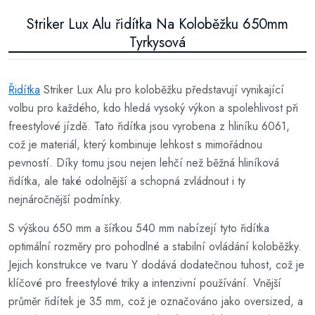
Striker Lux Alu řidítka Na Koloběžku 650mm
Tyrkysová
Řidítka
Striker Lux Alu pro koloběžku představují vynikající
volbu pro každého, kdo hledá vysoký výkon a spolehlivost při
freestylové jízdě. Tato řidítka jsou vyrobena z hliníku 6061,
což je materiál, který kombinuje lehkost s mimořádnou
pevností. Díky tomu jsou nejen lehčí než běžná hliníková
řidítka, ale také odolnější a schopná zvládnout i ty
nejnáročnější podmínky.
S výškou 650 mm a šířkou 540 mm nabízejí tyto řidítka
optimální rozměry pro pohodlné a stabilní ovládání koloběžky.
Jejich konstrukce ve tvaru Y dodává dodatečnou tuhost, což je
klíčové pro freestylové triky a intenzivní používání. Vnější
průměr řidítek je 35 mm, což je označováno jako oversized, a