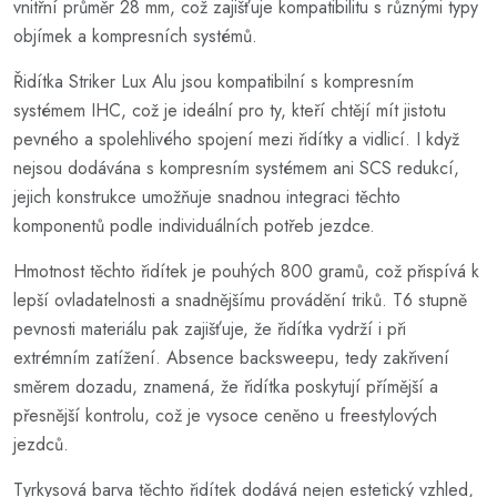
vnitřní průměr 28 mm, což zajišťuje kompatibilitu s různými typy
objímek a kompresních systémů.
Řidítka Striker Lux Alu jsou kompatibilní s kompresním
systémem IHC, což je ideální pro ty, kteří chtějí mít jistotu
pevného a spolehlivého spojení mezi řidítky a vidlicí. I když
nejsou dodávána s kompresním systémem ani SCS redukcí,
jejich konstrukce umožňuje snadnou integraci těchto
komponentů podle individuálních potřeb jezdce.
Hmotnost těchto řidítek je pouhých 800 gramů, což přispívá k
lepší ovladatelnosti a snadnějšímu provádění triků. T6 stupně
pevnosti materiálu pak zajišťuje, že řidítka vydrží i při
extrémním zatížení. Absence backsweepu, tedy zakřivení
směrem dozadu, znamená, že řidítka poskytují přímější a
přesnější kontrolu, což je vysoce ceněno u freestylových
jezdců.
Tyrkysová barva těchto řidítek dodává nejen estetický vzhled,