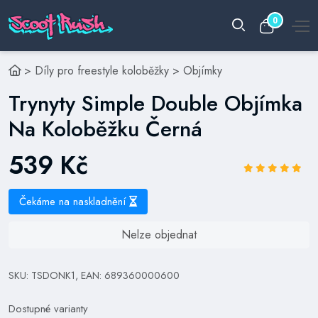
0
>
Díly pro freestyle koloběžky
>
Objímky
Trynyty Simple Double Objímka
Na Koloběžku Černá
539 Kč
Čekáme na naskladnění
Nelze objednat
SKU: TSDONK1, EAN: 689360000600
Dostupné varianty