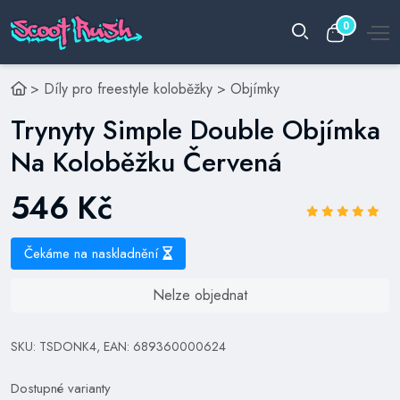
0
>
Díly pro freestyle koloběžky
>
Objímky
Trynyty Simple Double Objímka
Na Koloběžku Červená
546 Kč
Čekáme na naskladnění
Nelze objednat
SKU: TSDONK4, EAN: 689360000624
Dostupné varianty