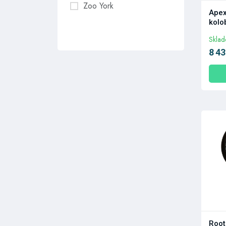
Zoo York
Apex
kolo
Skla
8 43
Root