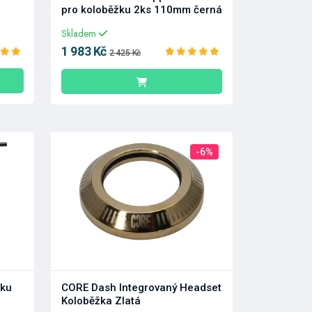
pro koloběžku 2ks 110mm černá
Skladem
1 983 Kč
2 425 Kč
-6%
žku
CORE Dash Integrovaný Headset
Koloběžka Zlatá