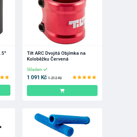
.5"
Tilt ARC Dvojitá Objímka na
Koloběžku Červená
Skladem
1 091 Kč
1 212 Kč