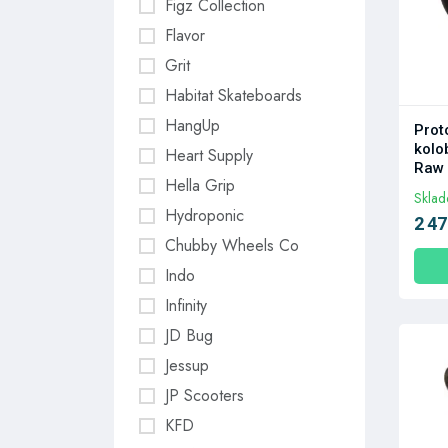
Figz Collection
Flavor
Grit
Habitat Skateboards
HangUp
Prot
kolo
Heart Supply
Raw
Hella Grip
Skla
Hydroponic
2 47
Chubby Wheels Co
Indo
Infinity
JD Bug
Jessup
JP Scooters
KFD