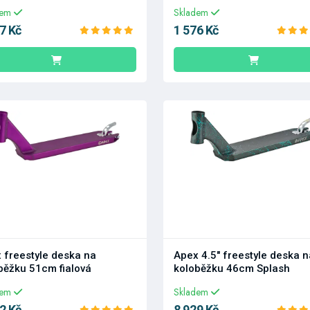
dem
Skladem
7 Kč
1 576 Kč
 freestyle deska na
Apex 4.5" freestyle deska n
běžku 51cm fialová
koloběžku 46cm Splash
dem
Skladem
2 Kč
8 929 Kč