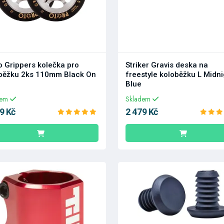
o Grippers kolečka pro
Striker Gravis deska na
běžku 2ks 110mm Black On
freestyle koloběžku L Midni
Blue
dem
Skladem
9 Kč
2 479 Kč