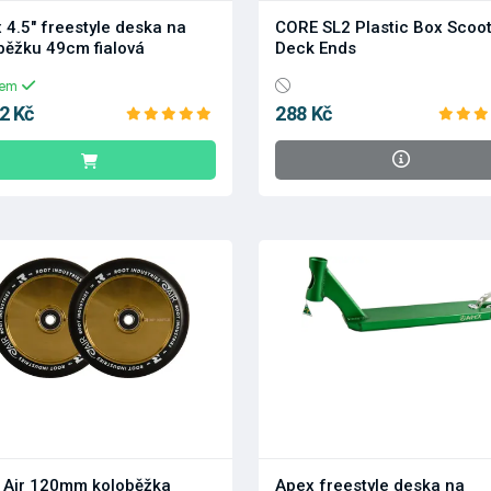
 4.5" freestyle deska na
CORE SL2 Plastic Box Scoo
běžku 49cm fialová
Deck Ends
dem
2 Kč
288 Kč
 Air 120mm koloběžka
Apex freestyle deska na