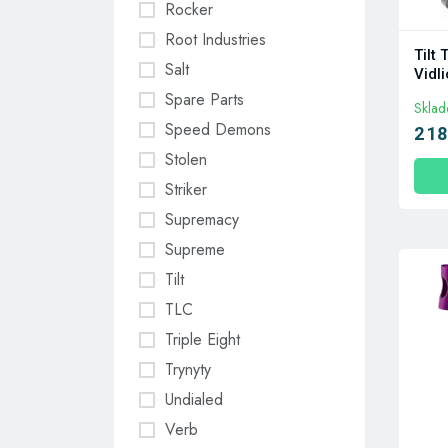
Rocker
Root Industries
Tilt
Salt
Vidl
Spare Parts
Skla
Speed Demons
2 18
Stolen
Striker
Supremacy
Supreme
Tilt
TLC
Triple Eight
Trynyty
Undialed
Verb