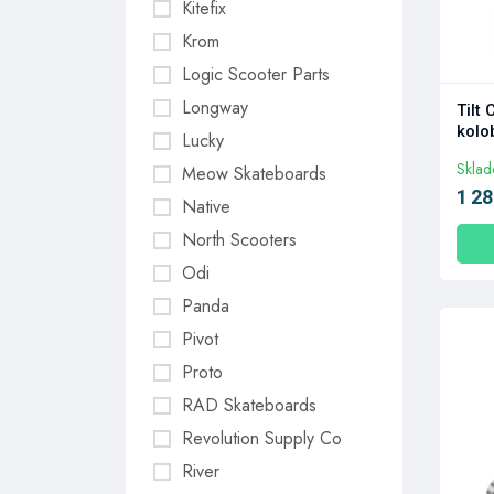
Kitefix
Krom
Logic Scooter Parts
Longway
Tilt
kolo
Lucky
Skla
Meow Skateboards
1 28
Native
North Scooters
Odi
Panda
Pivot
Proto
RAD Skateboards
Revolution Supply Co
River