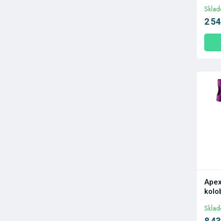
Skla
2 54
Apex
kolo
Skla
8 43