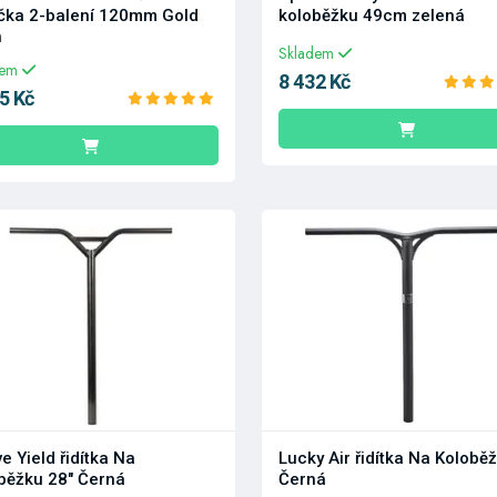
čka 2-balení 120mm Gold
koloběžku 49cm zelená
h
Skladem
dem
8 432 Kč
5 Kč
e Yield řidítka Na
Lucky Air řidítka Na Kolobě
běžku 28" Černá
Černá