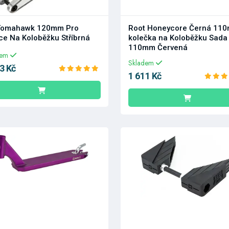
 Tomahawk 120mm Pro
Root Honeycore Černá 11
ice Na Koloběžku Stříbrná
kolečka na Koloběžku Sada
110mm Červená
dem
Skladem
3 Kč
1 611 Kč