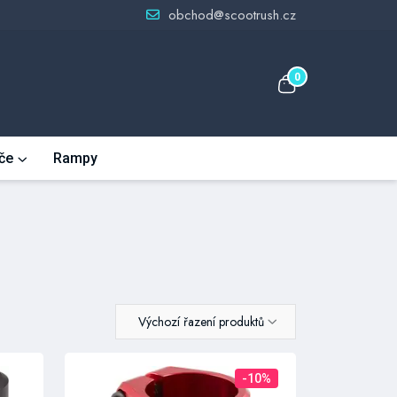
obchod@scootrush.cz
0
če
Rampy
Výchozí řazení produktů
-10%