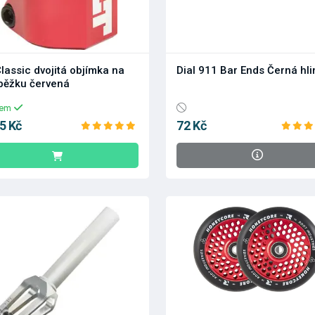
 Classic dvojitá objímka na
Dial 911 Bar Ends Černá hli
běžku červená
dem
5 Kč
72 Kč