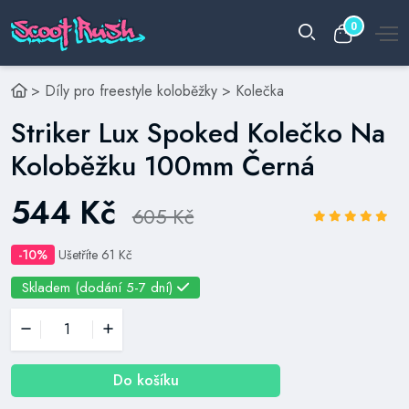
0
>
Díly pro freestyle koloběžky
>
Kolečka
Striker Lux Spoked Kolečko Na
Koloběžku 100mm Černá
544 Kč
605 Kč
-10%
Ušetříte 61 Kč
Skladem (dodání 5-7 dní)
Do košíku