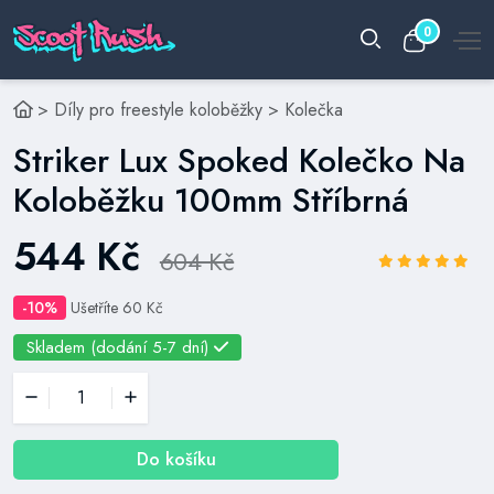
0
>
Díly pro freestyle koloběžky
>
Kolečka
Striker Lux Spoked Kolečko Na
Koloběžku 100mm Stříbrná
544 Kč
604 Kč
-10%
Ušetříte 60 Kč
Skladem (dodání 5-7 dní)
Do košíku